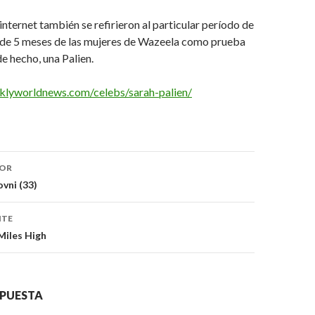
internet también se refirieron al particular período de
 de 5 meses de las mujeres de Wazeela como prueba
de hecho, una Palien.
klyworldnews.com/celebs/sarah-palien/
ón
IOR
vni (33)
NTE
 Miles High
SPUESTA