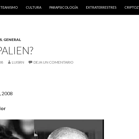
NTENIDO
RTEANISMO
CULTURA
PARAPSICOLOGÍA
EXTRATERRESTRES
CRIPTO
S
,
GENERAL
PALIEN?
08
LUISRN
DEJA UN COMENTARIO
, 2008
lor