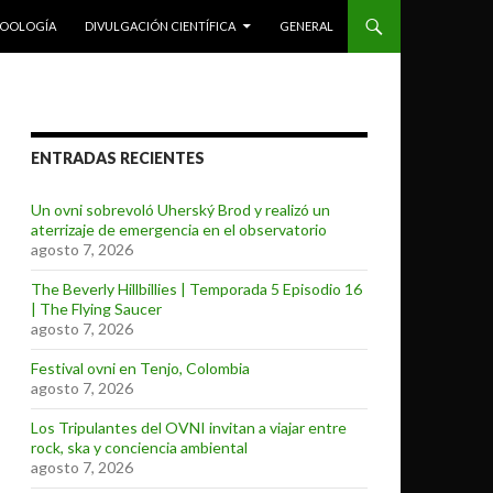
ZOOLOGÍA
DIVULGACIÓN CIENTÍFICA
GENERAL
ENTRADAS RECIENTES
Un ovni sobrevoló Uherský Brod y realizó un
aterrizaje de emergencia en el observatorio
agosto 7, 2026
The Beverly Hillbillies | Temporada 5 Episodio 16
| The Flying Saucer
agosto 7, 2026
Festival ovni en Tenjo, Colombia
agosto 7, 2026
Los Tripulantes del OVNI invitan a viajar entre
rock, ska y conciencia ambiental
agosto 7, 2026