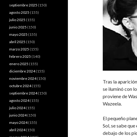
septiembre 2025
(150)
agosto 2025
(155)
julio 2025
(155)
junio 2025
(150)
mayo 2025
(155)
abril 2025
(150)
marzo 2025
(155)
febrero 2025
(140)
enero 2025
(155)
diciembre 2024
(155)
noviembre 2024
(150)
Tras la aparición
octubre 2024
(155)
se iluminó con l
septiembre 2024
(150)
proviene de Wasi
agosto 2024
(155)
Wazeela.
julio 2024
(155)
junio 2024
(150)
El pequeño plane
mayo 2024
(155)
Sol, se sabe que
abril 2024
(150)
debajo de los pi