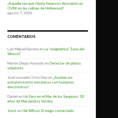
¡Aquella vez que Gloria Swanson descubrió un
OVNI en las colinas de Hollywood!
agosto 7, 2026
COMENTARIOS
Luis Miguel Barrera
en
La “enigmática” Zona del
Silencio”
Martin Diego Honrado
en
Detector de platos
voladores
José Leovaldo Ortiz Díaz
en
¿Sueñan los
extraterrestres mecánicos con humanos
electrónicos?
Daniel
en
Un Faro en el Mar de los Sargazos: 20
años de Marcianitos Verdes
Joost
en
Hal Wilcox: El mago contactado