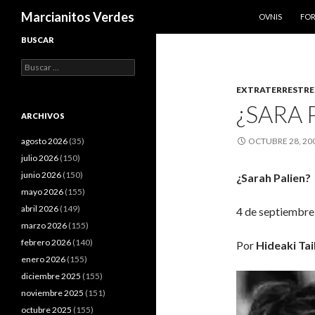
SALTAR AL CO
Buscar
Marcianitos Verdes
OVNIS
FO
BUSCAR
Buscar:
EXTRATERRESTRE
¿SARA 
ARCHIVOS
agosto 2026
(35)
OCTUBRE 28, 20
julio 2026
(150)
junio 2026
(150)
¿Sarah Palien?
mayo 2026
(155)
abril 2026
(149)
4 de septiembre
marzo 2026
(155)
febrero 2026
(140)
Por
Hideaki Tai
enero 2026
(155)
diciembre 2025
(155)
noviembre 2025
(151)
octubre 2025
(155)