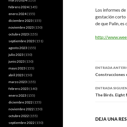
marzo 2024
(155)
febrero 2024
(145)
Los informes de 
enero 2024
(155)
gestación corto
diciembre 2023
(155)
de que Palin, es 
noviembre 2023
(150)
octubre 2023
(155)
http://www.wee
septiembre 2023
(151)
agosto 2023
(155)
julio 2023
(150)
junio 2023
(150)
Navegaci
ENTRADA ANTER
mayo 2023
(155)
de
Construcciones o
abril 2023
(150)
marzo 2023
(155)
entradas
ENTRADA SIGUIE
febrero 2023
(140)
The Birds. Eight
enero 2023
(155)
diciembre 2022
(155)
noviembre 2022
(150)
octubre 2022
(155)
DEJA UNA RE
septiembre 2022
(150)