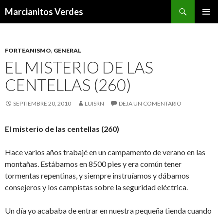
Buscar
Marcianitos Verdes
SALTAR
MENÚ
AL
PRINCI
CONTENIDO
FORTEANISMO
,
GENERAL
EL MISTERIO DE LAS
CENTELLAS (260)
SEPTIEMBRE 20, 2010
LUISRN
DEJA UN COMENTARIO
El misterio de las centellas (260)
Hace varios años trabajé en un campamento de verano en las
montañas. Estábamos en 8500 pies y era común tener
tormentas repentinas, y siempre instruíamos y dábamos
consejeros y los campistas sobre la seguridad eléctrica.
Un día yo acababa de entrar en nuestra pequeña tienda cuando