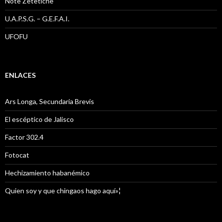
Note Zetetiche
U.A.P.S.G. – G.E.F.A.I.
UFOFU
ENLACES
Ars Longa, Secundaria Brevis
El escéptico de Jalisco
Factor 302.4
Fotocat
Hechizamiento habanémico
Quien soy y que chingaos hago aquí»¦