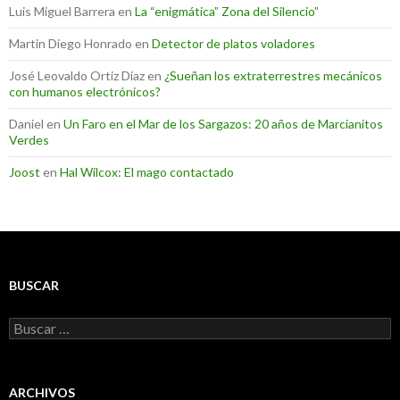
Luis Miguel Barrera
en
La “enigmática” Zona del Silencio”
Martin Diego Honrado
en
Detector de platos voladores
José Leovaldo Ortiz Díaz
en
¿Sueñan los extraterrestres mecánicos
con humanos electrónicos?
Daniel
en
Un Faro en el Mar de los Sargazos: 20 años de Marcianitos
Verdes
Joost
en
Hal Wilcox: El mago contactado
BUSCAR
Buscar:
ARCHIVOS