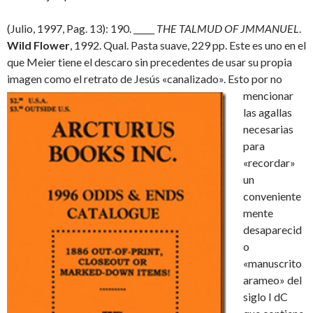
(Julio, 1997, Pag. 13): 190. _____
THE TALMUD OF JMMANUEL
.
Wild Flower
, 1992. Qual. Pasta suave, 229 pp. Este es uno en el
que Meier tiene el descaro sin precedentes de usar su propia
imagen como el
retrato de Jesús «canalizado». Esto por no
mencionar
las agallas
necesarias
para
«recordar»
un
conveniente
mente
desaparecid
o
«manuscrito
arameo» del
siglo I dC