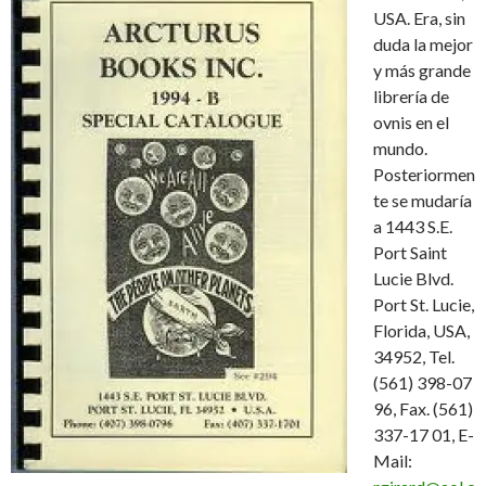
USA. Era, sin
duda la mejor
y más grande
librería de
ovnis en el
mundo.
Posteriormen
te se mudaría
a 1443 S.E.
Port Saint
Lucie Blvd.
Port St. Lucie,
Florida, USA,
34952, Tel.
(561) 398-07
96, Fax. (561)
337-17 01, E-
Mail: