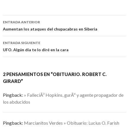
Navegación
ENTRADA ANTERIOR
de
Aumentan los ataques del chupacabras en Siberia
entradas
ENTRADA SIGUIENTE
UFO. Algún día te lo diré en la cara
2 PENSAMIENTOS EN “OBITUARIO. ROBERT C.
GIRARD”
Pingback:
» FalleciÃ³ Hopkins, gurÃº y agente propagador de
los abducidos
Pingback:
Marcianitos Verdes » Obituario: Lucius O. Farish