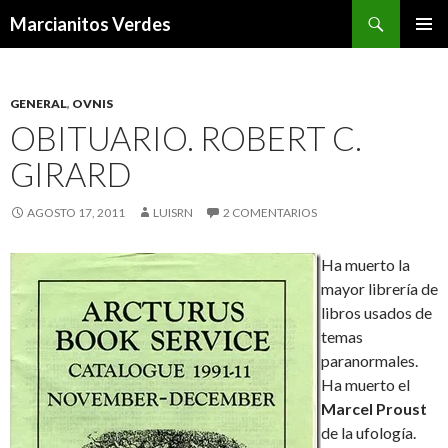
Buscar
Marcianitos Verdes
SALTAR
MENÚ
AL
PRINCI
CONTENIDO
GENERAL
,
OVNIS
OBITUARIO. ROBERT C.
GIRARD
AGOSTO 17, 2011
LUISRN
2 COMENTARIOS
Ha muerto la
mayor librería de
libros usados de
temas
paranormales.
Ha muerto el
Marcel Proust
de la ufología.