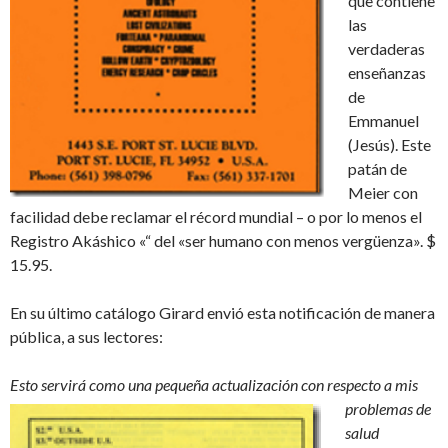
que contiene
las
verdaderas
enseñanzas
de
Emmanuel
(Jesús). Este
patán de
Meier con
facilidad debe reclamar el récord mundial – o por lo menos el
Registro Akáshico «“ del «ser humano con menos vergüenza». $
15.95.
En su último catálogo Girard envió esta notificación de manera
pública, a sus lectores:
Esto servirá como una
pequeña actualización
con respecto a mis
problemas de
salud