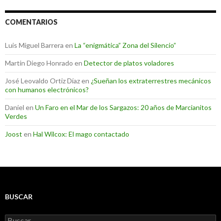
COMENTARIOS
Luis Miguel Barrera
en
La “enigmática” Zona del Silencio”
Martin Diego Honrado
en
Detector de platos voladores
José Leovaldo Ortiz Díaz
en
¿Sueñan los extraterrestres mecánicos
con humanos electrónicos?
Daniel
en
Un Faro en el Mar de los Sargazos: 20 años de Marcianitos
Verdes
Joost
en
Hal Wilcox: El mago contactado
BUSCAR
Buscar: