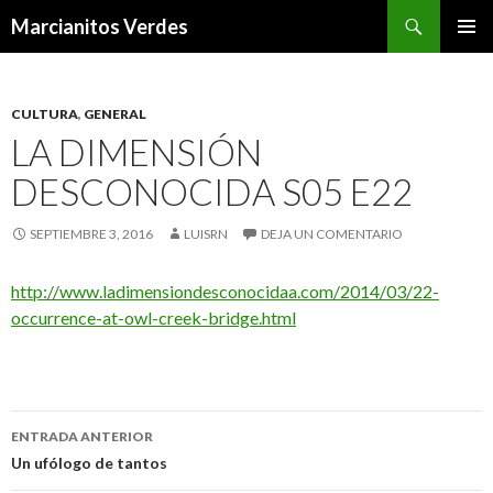
Buscar
Marcianitos Verdes
SALTAR
MENÚ
AL
PRINCI
CONTENIDO
CULTURA
,
GENERAL
LA DIMENSIÓN
DESCONOCIDA S05 E22
SEPTIEMBRE 3, 2016
LUISRN
DEJA UN COMENTARIO
http://www.ladimensiondesconocidaa.com/2014/03/22-
occurrence-at-owl-creek-bridge.html
Navegación
ENTRADA ANTERIOR
de
Un ufólogo de tantos