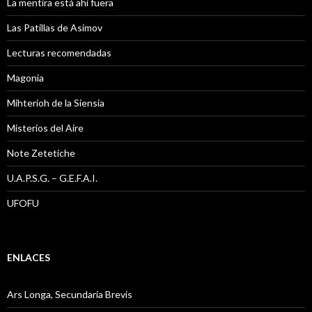
La mentira está ahi fuera
Las Patillas de Asimov
Lecturas recomendadas
Magonia
Mihterioh de la Siensia
Misterios del Aire
Note Zetetiche
U.A.P.S.G. – G.E.F.A.I.
UFOFU
ENLACES
Ars Longa, Secundaria Brevis