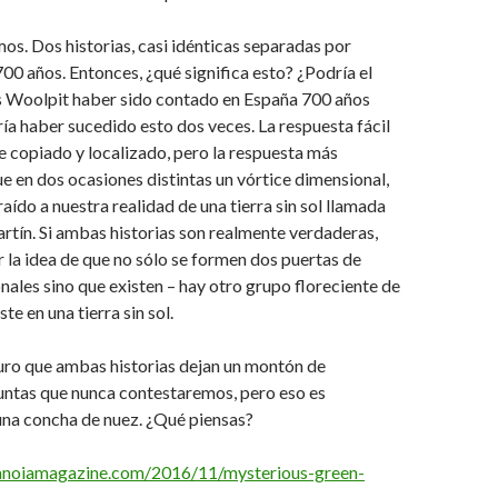
mos. Dos historias, casi idénticas separadas por
700 años. Entonces, ¿qué significa esto? ¿Podría el
os Woolpit haber sido contado en España 700 años
a haber sucedido esto dos veces. La respuesta fácil
ue copiado y localizado, pero la respuesta más
ue en dos ocasiones distintas un vórtice dimensional,
raído a nuestra realidad de una tierra sin sol llamada
rtín. Si ambas historias son realmente verdaderas,
 la idea de que no sólo se formen dos puertas de
ales sino que existen – hay otro grupo floreciente de
e en una tierra sin sol.
uro que ambas historias dejan un montón de
untas que nunca contestaremos, pero eso es
una concha de nuez. ¿Qué piensas?
anoiamagazine.com/2016/11/mysterious-green-