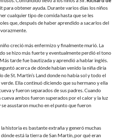
fusos. Confundido llevó a los niños a Sir.
Richard de
t para obtener ayuda. Durante varios días los niños
er cualquier tipo de comida hasta que se les
joles que, después de haber aprendido a sacarlos del
n vorazmente.
 niño creció más enfermizo y finalmente murió. La
ado se hizo más fuerte y eventualmente perdió el tono
. Más tarde fue bautizada y aprendió a hablar inglés.
eguntó acerca de dónde habían venido la niña diría
o de St. Martin’s Land donde no había sol y todo el
 verde. Ella continuó diciendo que su hermano y ella
cueva y fueron separados de sus padres. Cuando
 cueva ambos fueron superados por el calor y la luz
 y se asustaron mucho en el punto que fueron
la historia es bastante extraña y generó muchas
dónde está la tierra de San Martín, por qué eran