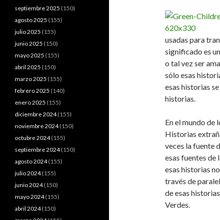
septiembre 2025
(150)
agosto 2025
(155)
julio 2025
(155)
usadas para tran
junio 2025
(150)
significado es u
mayo 2025
(155)
o tal vez ser am
abril 2025
(150)
sólo esas histor
marzo 2025
(155)
esas historias s
febrero 2025
(140)
historias.
enero 2025
(155)
diciembre 2024
(155)
En el mundo de l
noviembre 2024
(150)
Historias extrañ
octubre 2024
(155)
veces la fuente d
septiembre 2024
(150)
esas fuentes de 
agosto 2024
(155)
esas historias n
julio 2024
(155)
través de paralel
junio 2024
(150)
de esas historia
mayo 2024
(155)
Verdes.
abril 2024
(150)