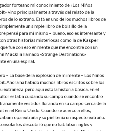
gador forteano mi conocimiento de «Los Niños
t» vino principalmente a través del relato de la
ibros de lo extraño. Está en uno de los muchos libros de
simplemente un simple libro de bolsillo de la
pre pensé para mí mismo – bueno, eso es interesante y
 con otras historias misteriosas como la de
Kasper
sí que fue con eso en mente que me encontré con un
hn Macklin
llamado «Strange Destinations»
te en una espiral.
ro – La base de la explosión de mi mente – Los Niños
t. Ahora ha habido muchos libros escritos sobre los
 extrañeza, pero aquí está la historia básica. En el
icultor estaba cuidando su campo cuando se encontró
trañamente vestidos llorando en su campo cerca de la
t en el Reino Unido. Cuando se acercó a ellos,
vaban ropa extraña y su piel tenía un aspecto extraño.
consolarlos descubrió que no hablaban inglés y