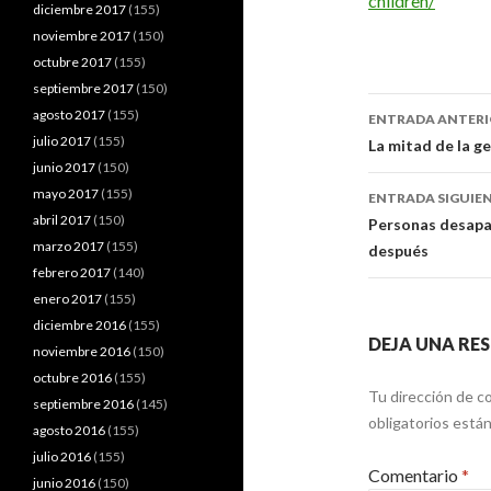
children/
diciembre 2017
(155)
noviembre 2017
(150)
octubre 2017
(155)
septiembre 2017
(150)
Navegaci
agosto 2017
(155)
ENTRADA ANTER
de
julio 2017
(155)
La mitad de la g
junio 2017
(150)
entradas
mayo 2017
(155)
ENTRADA SIGUIE
abril 2017
(150)
Personas desapa
marzo 2017
(155)
después
febrero 2017
(140)
enero 2017
(155)
diciembre 2016
(155)
DEJA UNA RE
noviembre 2016
(150)
octubre 2016
(155)
Tu dirección de co
septiembre 2016
(145)
obligatorios est
agosto 2016
(155)
julio 2016
(155)
Comentario
*
junio 2016
(150)