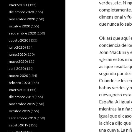
verdes, etc. Nin
enero 2021
(155)
completamente. 
diciembre 2020
(155)
dimensional y fu
noviembre 2020
(150)
que nunca lo sa
octubre 2020
(155)
septiembre 2020
(150)
Ok así que aquí 
agosto 2020
(155)
conciencia de l
julio 2020
(154)
John Macklin y e
junio 2020
(150)
«¿Eran estos niñ
mayo 2020
(155)
así que resulta 
abril 2020
(150)
segundo par de n
marzo 2020
(154)
Cuando se les e
febrero 2020
(145)
habas verdes y n
enero 2020
(155)
cueva, pero esta
diciembre 2019
(155)
España. Al igual
noviembre 2019
(150)
mientras la niña
octubre 2019
(155)
igual que el cas
septiembre 2019
(150)
la chica dijo que
agosto 2019
(155)
una cueva. La ni