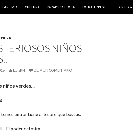
NTENIDO
RTEANISMO
CULTURA
PARAPSICOLOGÍA
EXTRATERRESTRES
CRIPTO
ENERAL
STERIOSOS NIÑOS
S…
016
LUISRN
DEJA UN COMENTARIO
s niños verdes…
ps
e temes entrar tiene el tesoro que buscas.
 – El poder del mito