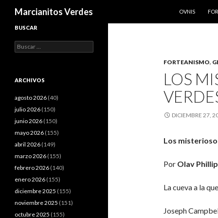
SALTAR AL CO
Buscar
Marcianitos Verdes
OVNIS
FO
BUSCAR
Buscar:
FORTEANISMO
,
G
LOS MI
ARCHIVOS
VERDE
agosto 2026
(40)
julio 2026
(150)
DICIEMBRE 27, 2
junio 2026
(150)
mayo 2026
(155)
Los misterioso
abril 2026
(149)
marzo 2026
(155)
Por
Olav Philli
febrero 2026
(140)
enero 2026
(155)
La cueva a la qu
diciembre 2025
(155)
noviembre 2025
(151)
Joseph Campbell
octubre 2025
(155)