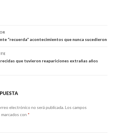
ón
IOR
ente “recuerda” acontecimientos que nunca sucedieron
NTE
recidas que tuvieron reapariciones extrañas años
SPUESTA
rreo electrónico no será publicada.
Los campos
án marcados con
*