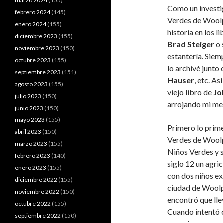
marzo 2024
(155)
Como un investi
febrero 2024
(145)
Verdes de Woolpi
enero 2024
(155)
historia en los l
diciembre 2023
(155)
Brad Steiger
o 
noviembre 2023
(150)
estantería. Siem
octubre 2023
(155)
lo archivé junto
septiembre 2023
(151)
Hauser
, etc. A
agosto 2023
(155)
viejo libro de
Jo
julio 2023
(150)
arrojando mi men
junio 2023
(150)
mayo 2023
(155)
Primero lo prime
abril 2023
(150)
Verdes de Woolpi
marzo 2023
(155)
Niños Verdes y su
febrero 2023
(140)
siglo 12 un agr
enero 2023
(155)
con dos niños ex
diciembre 2022
(155)
ciudad de Woolpi
noviembre 2022
(150)
encontró que lle
octubre 2022
(155)
Cuando intentó 
septiembre 2022
(150)