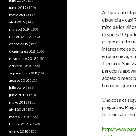
julio 2019
(155)
junio 2019
(150)
Así que ahí esta
mayo 2019
(154)
distancia y casi 
abril 2019
(149)
mito de los niñ
marzo 2019
(155)
después? O podrí
febrero 2019
(140)
es que el mito f
enero 2019
(155)
interesante es q
diciembre 2018
(155)
en una cueva, y t
noviembre 2018
(150)
Tierra de San Ma
octubre 2018
(155)
parecería apoyar
septiembre 2018
(150)
acceso dimension
agosto 2018
(155)
humanos que exist
julio 2018
(155)
junio 2018
(150)
Una cosa es seg
mayo 2018
(155)
preguntas. Preg
abril 2018
(150)
forteanismo en 
marzo 2018
(155)
febrero 2018
(140)
http://www.par
enero 2018
(155)