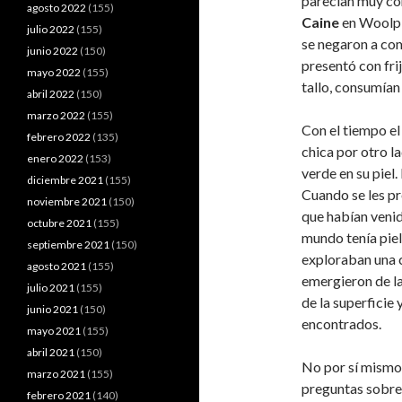
parecían muy con
agosto 2022
(155)
Caine
en Woolpi
julio 2022
(155)
se negaron a com
junio 2022
(150)
presentó con fri
mayo 2022
(155)
tallo, consumía
abril 2022
(150)
marzo 2022
(155)
Con el tiempo el
febrero 2022
(135)
chica por otro l
enero 2022
(153)
verde en su piel
diciembre 2021
(155)
Cuando se les pr
noviembre 2021
(150)
que habían venid
octubre 2021
(155)
mundo tenía piel
septiembre 2021
(150)
exploraban una 
agosto 2021
(155)
emergieron de la
julio 2021
(155)
de la superficie
junio 2021
(150)
encontrados.
mayo 2021
(155)
abril 2021
(150)
No por sí mismo 
marzo 2021
(155)
preguntas sobre 
febrero 2021
(140)