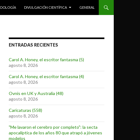
ZOOLOGÍA
DIVULGACIÓN CIENTÍFICA
GENERAL
ENTRADAS RECIENTES
Carol A. Honey, el escritor fantasma (5)
agosto 8, 2026
Carol A. Honey, el escritor fantasma (4)
agosto 8, 2026
Ovnis en UK y Australia (48)
agosto 8, 2026
Caricaturas (558)
agosto 8, 2026
"Me lavaron el cerebro por completo": la secta
apocalíptica de los años 80 que atrapó a jóvenes
modelos