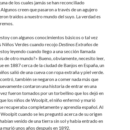
guna de los cuales jamás se han reconciliado
Algunos creen que pasaron a través de un agujero
eron traídos a nuestro mundo del suyo. La verdad es
bremos.
estoy con algunos conocimientos básicos o tal vez
os Niños Verdes cuando recojo
Destinos Extraños
de
stoy leyendo cuando llego a una sección llamada
os de otro mundo?» Bueno, obviamente, necesito leer,
que en 1887 cerca de la ciudad de Banjos en España, un
iños salió de una cueva con ropa extraña y piel verde.
ncontró, también se negaron a comer nada más que
uevamente contaron una historia de entrar en una
 vez fueron tomados por un torbellino que los dejó en
 que los niños de Woolpit, el niño enfermó y murió
 se recuperaba completamente y aprendía español. Al
o Woolpit cuando se les preguntó acerca de su origen
 habían venido de una tierra sin sol y había entrado en
ña murió unos años después en 1892.