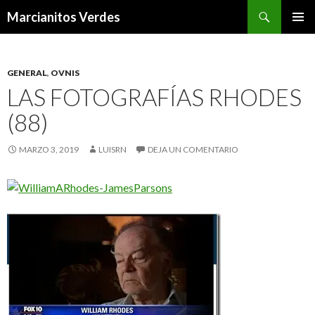
Buscar
Marcianitos Verdes
SALTAR
MENÚ
AL
PRINCI
CONTENIDO
GENERAL
,
OVNIS
LAS FOTOGRAFÍAS RHODES
(88)
MARZO 3, 2019
LUISRN
DEJA UN COMENTARIO