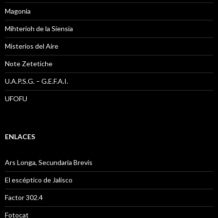
Magonia
Mihterioh de la Siensia
Misterios del Aire
Note Zetetiche
U.A.P.S.G. – G.E.F.A.I.
UFOFU
ENLACES
Ars Longa, Secundaria Brevis
El escéptico de Jalisco
Factor 302.4
Fotocat