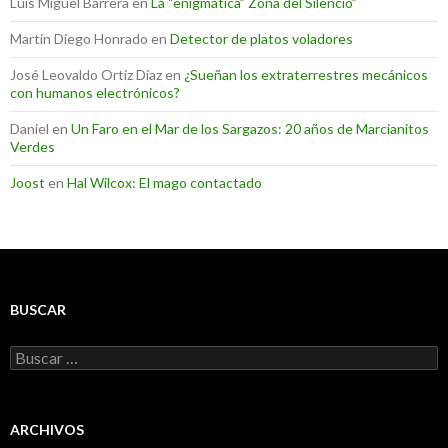
Luis Miguel Barrera
en
La “enigmática” Zona del Silencio”
Martin Diego Honrado
en
Detector de platos voladores
José Leovaldo Ortiz Díaz
en
¿Sueñan los extraterrestres mecánicos
con humanos electrónicos?
Daniel
en
Un Faro en el Mar de los Sargazos: 20 años de Marcianitos
Verdes
Joost
en
Hal Wilcox: El mago contactado
BUSCAR
Buscar:
ARCHIVOS