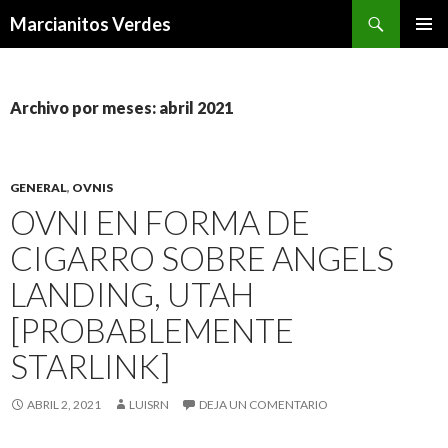
Buscar
Marcianitos Verdes
SALTAR
MENÚ
AL
PRINCI
CONTENIDO
Archivo por meses: abril 2021
GENERAL
,
OVNIS
OVNI EN FORMA DE
CIGARRO SOBRE ANGELS
LANDING, UTAH
[PROBABLEMENTE
STARLINK]
ABRIL 2, 2021
LUISRN
DEJA UN COMENTARIO