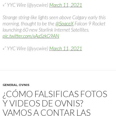
«” YYC Wire (@yycwire)
March 11, 2021
Strange string-like lights seen above Calgary early this
morning, thought to be the
@SpaceX
Falcon 9 Rocket
launching 60 new Starlink Internet Satellites.
pic.twitter.com/xAaSzkG9AN
«” YYC Wire (@yycwire)
March 11, 2021
GENERAL
,
OVNIS
¿CÓMO FALSIFICAS FOTOS
Y VIDEOS DE OVNIS?
VAMOS A CONTAR LAS