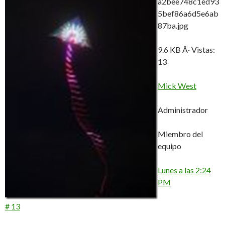
a2bee748c1ed93
5bef86a6d5e6ab
87ba.jpg
9.6 KB Â· Vistas:
13
Mick West
Administrador
Miembro del
equipo
Lunes a las 2:24
PM
# 13