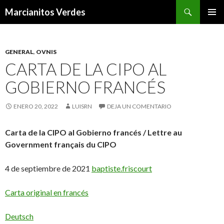
Buscar
Marcianitos Verdes
SALTAR
MENÚ
AL
PRINCI
CONTENIDO
GENERAL
,
OVNIS
CARTA DE LA CIPO AL
GOBIERNO FRANCÉS
ENERO 20, 2022
LUISRN
DEJA UN COMENTARIO
Carta de la CIPO al Gobierno francés / Lettre au
Government français du CIPO
4 de septiembre de 2021
baptiste.friscourt
Carta original en
francés
Deutsch