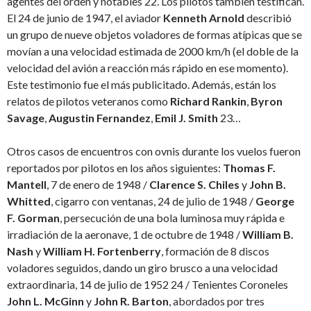
agentes del orden y notables 22. Los pilotos también testifican.
El 24 de junio de 1947, el aviador
Kenneth Arnold
describió
un grupo de nueve objetos voladores de formas atípicas que se
movían a una velocidad estimada de 2000 km/h (el doble de la
velocidad del avión a reacción más rápido en ese momento).
Este testimonio fue el más publicitado. Además, están los
relatos de pilotos veteranos como
Richard Rankin
,
Byron
Savage
,
Augustin Fernandez
,
Emil J. Smith
23…
Otros casos de encuentros con ovnis durante los vuelos fueron
reportados por pilotos en los años siguientes:
Thomas F.
Mantell
, 7 de enero de 1948 /
Clarence S. Chiles
y
John B.
Whitted
, cigarro con ventanas, 24 de julio de 1948 /
George
F. Gorman
, persecución de una bola luminosa muy rápida e
irradiación de la aeronave, 1 de octubre de 1948 /
William B.
Nash
y
William H. Fortenberry
, formación de 8 discos
voladores seguidos, dando un giro brusco a una velocidad
extraordinaria, 14 de julio de 1952 24 / Tenientes Coroneles
John L. McGinn
y
John R. Barton
, abordados por tres