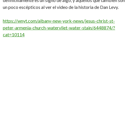
definitivamente es un signo de algo, y aquellos que también son
un poco escépticos al ver el video de la historia de Dan Levy.
https://wnyt.com/albany-new-york-news/jesus-christ-st-
peter-armenia-church-watervliet-water-stain/6448874/?
cat=10114