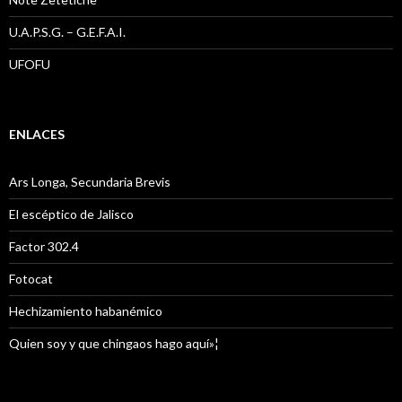
U.A.P.S.G. – G.E.F.A.I.
UFOFU
ENLACES
Ars Longa, Secundaria Brevis
El escéptico de Jalisco
Factor 302.4
Fotocat
Hechizamiento habanémico
Quien soy y que chingaos hago aquí»¦