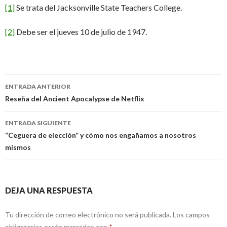
[1]
Se trata del Jacksonville State Teachers College.
[2]
Debe ser el jueves 10 de julio de 1947.
Navegación
ENTRADA ANTERIOR
de
Reseña del Ancient Apocalypse de Netflix
entradas
ENTRADA SIGUIENTE
“Ceguera de elección” y cómo nos engañamos a nosotros
mismos
DEJA UNA RESPUESTA
Tu dirección de correo electrónico no será publicada.
Los campos
obligatorios están marcados con
*