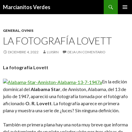
Buscar
Marcianitos Verdes
SALTAR
MENÚ
AL
PRINCI
CONTENIDO
GENERAL
,
OVNIS
LA FOTOGRAFÍA LOVETT
DICIEMBRE 4, 2022
LUISRN
DEJA UN COMENTARIO
La fotografía Lovett
En la edición
dominical del
Alabama Star
, de Anniston, Alabama, del 13 de
julio de 1947, apareció una fotografía tomada por el fotógrafo
aficionado
O. R. Lovett
. La fotografía aparece en primera
plana y muestra una serie de ¿luces? Sin ninguna definición.
También en primera plana hay una nota muy breve que informa
del avistamiento de un plato volador visto por tres chicas de