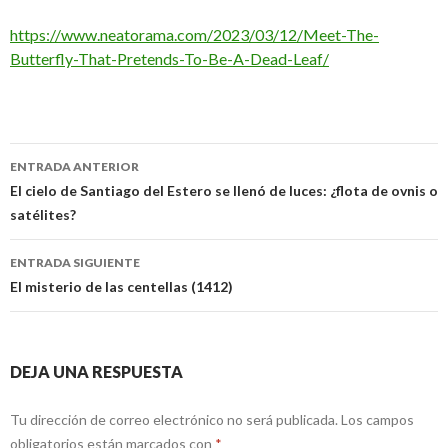
https://www.neatorama.com/2023/03/12/Meet-The-
Butterfly-That-Pretends-To-Be-A-Dead-Leaf/
Navegación
ENTRADA ANTERIOR
de
El cielo de Santiago del Estero se llenó de luces: ¿flota de ovnis o
satélites?
entradas
ENTRADA SIGUIENTE
El misterio de las centellas (1412)
DEJA UNA RESPUESTA
Tu dirección de correo electrónico no será publicada.
Los campos
obligatorios están marcados con
*