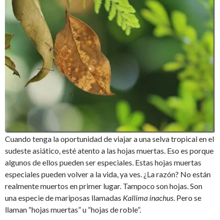
Cuando tenga la oportunidad de viajar a una selva tropical en el
sudeste asiático, esté atento a las hojas muertas. Eso es porque
algunos de ellos pueden ser especiales. Estas hojas muertas
especiales pueden volver a la vida, ya ves. ¿La razón? No están
realmente muertos en primer lugar. Tampoco son hojas. Son
una especie de mariposas llamadas
Kallima inachus
. Pero se
llaman “hojas muertas” u “hojas de roble”.