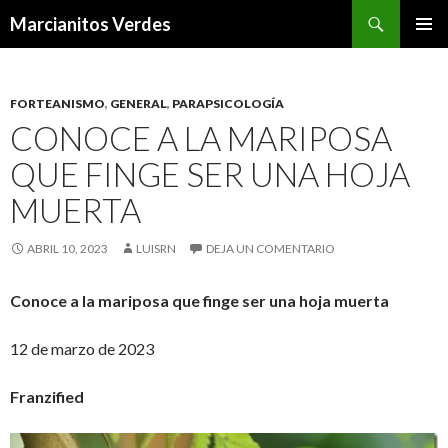
Buscar
Marcianitos Verdes
SALTAR
MENÚ
AL
PRINCI
CONTENIDO
FORTEANISMO
,
GENERAL
,
PARAPSICOLOGÍA
CONOCE A LA MARIPOSA
QUE FINGE SER UNA HOJA
MUERTA
ABRIL 10, 2023
LUISRN
DEJA UN COMENTARIO
Conoce a la mariposa que finge ser una hoja muerta
12 de marzo de 2023
Franzified