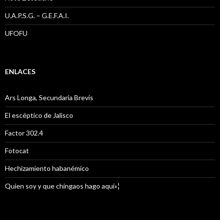
U.A.P.S.G. – G.E.F.A.I.
UFOFU
ENLACES
Ars Longa, Secundaria Brevis
El escéptico de Jalisco
Factor 302.4
Fotocat
Hechizamiento habanémico
Quien soy y que chingaos hago aquí»¦