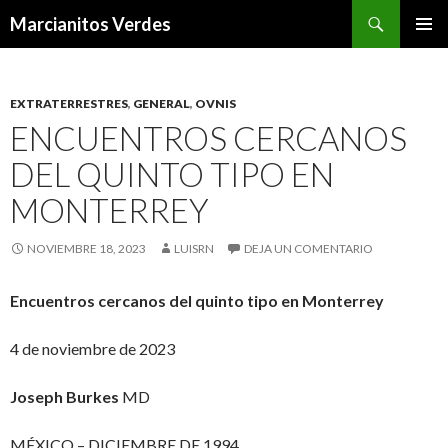
Buscar
Marcianitos Verdes
SALTAR
MENÚ
AL
PRINCI
CONTENIDO
EXTRATERRESTRES
,
GENERAL
,
OVNIS
ENCUENTROS CERCANOS
DEL QUINTO TIPO EN
MONTERREY
NOVIEMBRE 18, 2023
LUISRN
DEJA UN COMENTARIO
Encuentros cercanos del quinto tipo en Monterrey
4 de noviembre de 2023
Joseph Burkes
MD
MÉXICO – DICIEMBRE DE 1994