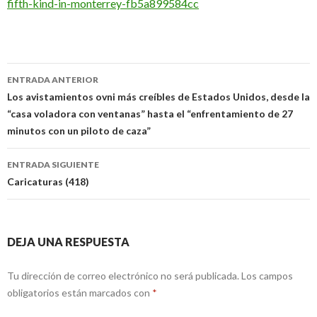
fifth-kind-in-monterrey-fb5a899584cc
Navegación
ENTRADA ANTERIOR
de
Los avistamientos ovni más creíbles de Estados Unidos, desde la
“casa voladora con ventanas” hasta el “enfrentamiento de 27
entradas
minutos con un piloto de caza”
ENTRADA SIGUIENTE
Caricaturas (418)
DEJA UNA RESPUESTA
Tu dirección de correo electrónico no será publicada.
Los campos
obligatorios están marcados con
*