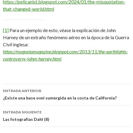
https://pelicanist.blogspot.com/2024/01/the-misquotation-
that-changed-world.html
[1]
Para un ejemplo de esto, véase la explicación de John
Harney de un extraño fenómeno aéreo en la época de la Guerra
Civil inglesa:
https://magoniamagazine.blogspot.com/2013/11/the-earthlights-
controversy-johm-harney.html
Navegación
ENTRADA ANTERIOR
de
¿Existe una base ovni sumergida en la costa de California?
entradas
ENTRADA SIGUIENTE
Las fotografías Dahl (8)