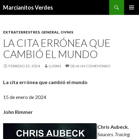
Buscar
Marcianitos Verdes
SALTAR
MENÚ
AL
PRINCI
CONTENIDO
EXTRATERRESTRES
,
GENERAL
,
OVNIS
LA CITA ERRÓNEA QUE
CAMBIÓ EL MUNDO
FEBRERO 25, 2024
LUISRN
DEJA UN COMENTARIO
La cita errónea que cambió el mundo
15 de enero de 2024
John Rimmer
Chris Aubeck.
Saucers. Tracing