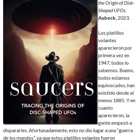
the Origin of Disk-
Shaped UFOs.
Aubeck
, 2023.
Los platillos
volantes
aparecieron por
primera vez en
1947, todos lo
sabemos. Bueno,
todos estamos
equivocados, han
existido desde al
menos 1885. Y en
cuanto
aparecieron, la
gente empezó a
dispararles. Afortunadamente, esto no dio lugar a una “guerra
de los mundos”, ya que estos platillos volantes fueron