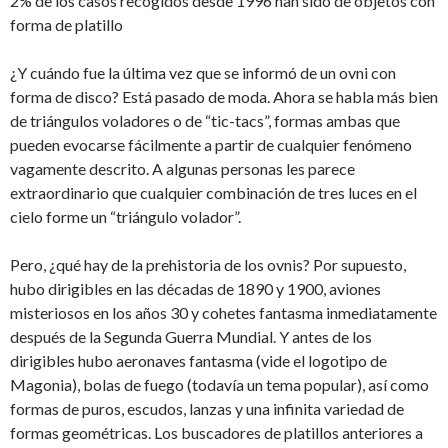
2% de los casos recogidos desde 1996 han sido de objetos con
forma de platillo
¿Y cuándo fue la última vez que se informó de un ovni con
forma de disco? Está pasado de moda. Ahora se habla más bien
de triángulos voladores o de “tic-tacs”, formas ambas que
pueden evocarse fácilmente a partir de cualquier fenómeno
vagamente descrito. A algunas personas les parece
extraordinario que cualquier combinación de tres luces en el
cielo forme un “triángulo volador”.
Pero, ¿qué hay de la prehistoria de los ovnis? Por supuesto,
hubo dirigibles en las décadas de 1890 y 1900, aviones
misteriosos en los años 30 y cohetes fantasma inmediatamente
después de la Segunda Guerra Mundial. Y antes de los
dirigibles hubo aeronaves fantasma (vide el logotipo de
Magonia), bolas de fuego (todavía un tema popular), así como
formas de puros, escudos, lanzas y una infinita variedad de
formas geométricas. Los buscadores de platillos anteriores a