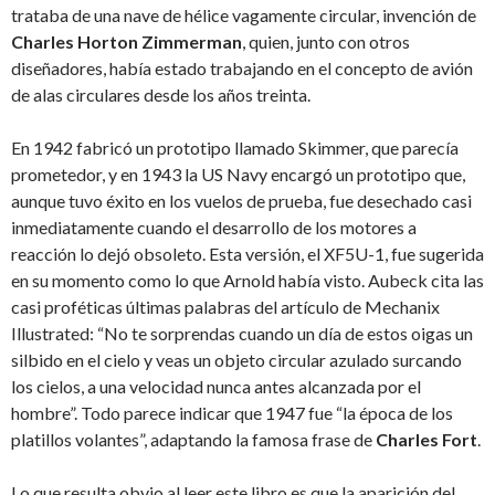
trataba de una nave de hélice vagamente circular, invención de
Charles Horton Zimmerman
, quien, junto con otros
diseñadores, había estado trabajando en el concepto de avión
de alas circulares desde los años treinta.
En 1942 fabricó un prototipo llamado Skimmer, que parecía
prometedor, y en 1943 la US Navy encargó un prototipo que,
aunque tuvo éxito en los vuelos de prueba, fue desechado casi
inmediatamente cuando el desarrollo de los motores a
reacción lo dejó obsoleto. Esta versión, el XF5U-1, fue sugerida
en su momento como lo que Arnold había visto. Aubeck cita las
casi proféticas últimas palabras del artículo de Mechanix
Illustrated: “No te sorprendas cuando un día de estos oigas un
silbido en el cielo y veas un objeto circular azulado surcando
los cielos, a una velocidad nunca antes alcanzada por el
hombre”. Todo parece indicar que 1947 fue “la época de los
platillos volantes”, adaptando la famosa frase de
Charles Fort
.
Lo que resulta obvio al leer este libro es que la aparición del