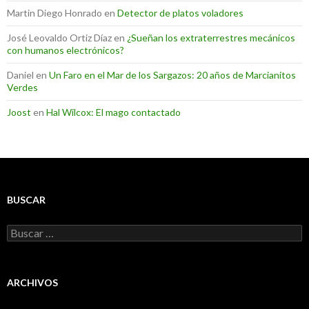
Martin Diego Honrado
en
Detector de platos voladores
José Leovaldo Ortiz Díaz
en
¿Sueñan los extraterrestres mecánicos
con humanos electrónicos?
Daniel
en
Un Faro en el Mar de los Sargazos: 20 años de Marcianitos
Verdes
Joost
en
Hal Wilcox: El mago contactado
BUSCAR
Buscar:
ARCHIVOS