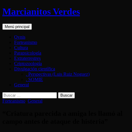
Marcianitos Verdes
Buscar
Saltar
Menú principal
al
contenido
Ovnis
Forteanismo
Cultura
Parapsicología
Extraterrestres
Criptozoología
Divulgación científica
. Perspectivas (Luis Ruiz Noguez)
. SOMIE
General
Buscar:
Forteanismo
,
General
“Criatura parecida a amiga les llamó al
campo antes de ataque de histeria”