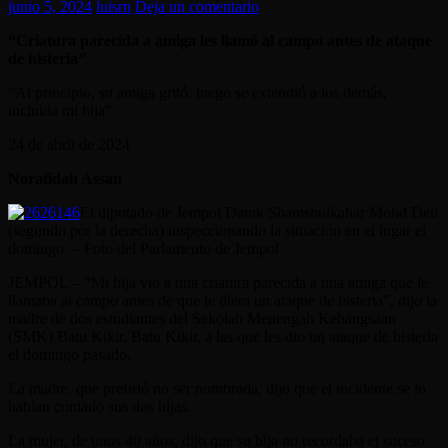
junio 5, 2024
luisrn
Deja un comentario
“Criatura parecida a amiga les llamó al campo antes de ataque
de histeria”
“Al principio, su amiga gritó, luego se extendió a los demás,
incluida mi hija”.
24 de abril de 2024
Norafidah Assan
El diputado de Jempol Datuk Shamshulkahar Mohd Deli
(segundo por la derecha) inspeccionando la situación en el lugar el
domingo. – Foto del Parlamento de Jempol
JEMPOL – “Mi hija vio a una criatura parecida a una amiga que le
llamaba al campo antes de que le diera un ataque de histeria”, dijo la
madre de dos estudiantes del Sekolah Menengah Kebangsaan
(SMK) Batu Kikir, Batu Kikir, a las que les dio un ataque de histeria
el domingo pasado.
La madre, que prefirió no ser nombrada, dijo que el incidente se lo
habían contado sus dos hijas.
La mujer, de unos 40 años, dijo que su hija no recordaba el suceso