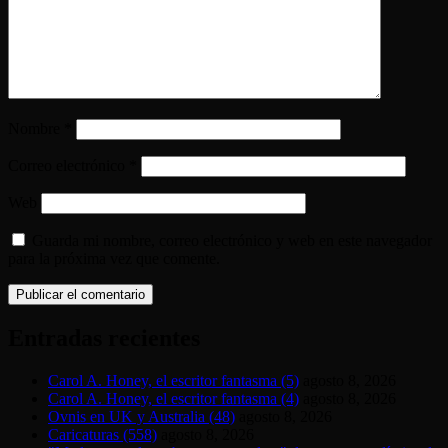
Nombre
*
Correo electrónico
*
Web
Guarda mi nombre, correo electrónico y web en este navegador
para la próxima vez que comente.
Entradas recientes
Carol A. Honey, el escritor fantasma (5)
agosto 8, 2026
Carol A. Honey, el escritor fantasma (4)
agosto 8, 2026
Ovnis en UK y Australia (48)
agosto 8, 2026
Caricaturas (558)
agosto 8, 2026