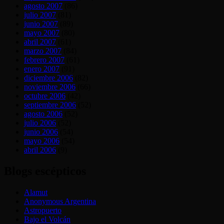
agosto 2007
(86)
julio 2007
(81)
junio 2007
(89)
mayo 2007
(80)
abril 2007
(61)
marzo 2007
(84)
febrero 2007
(61)
enero 2007
(91)
diciembre 2006
(82)
noviembre 2006
(66)
octubre 2006
(42)
septiembre 2006
(52)
agosto 2006
(52)
julio 2006
(52)
junio 2006
(54)
mayo 2006
(54)
abril 2006
(9)
Blogs escépticos
Alamut
Anonymous Argentina
Astropuerto
Bajo el Volcán