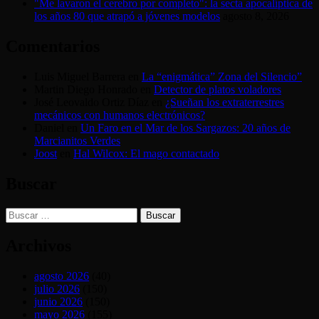
"Me lavaron el cerebro por completo": la secta apocalíptica de
los años 80 que atrapó a jóvenes modelos
agosto 8, 2026
Comentarios
Luis Miguel Barrera
en
La “enigmática” Zona del Silencio”
Martin Diego Honrado
en
Detector de platos voladores
José Leovaldo Ortiz Díaz
en
¿Sueñan los extraterrestres
mecánicos con humanos electrónicos?
Daniel
en
Un Faro en el Mar de los Sargazos: 20 años de
Marcianitos Verdes
Joost
en
Hal Wilcox: El mago contactado
Buscar
Buscar:
Archivos
agosto 2026
(40)
julio 2026
(150)
junio 2026
(150)
mayo 2026
(155)