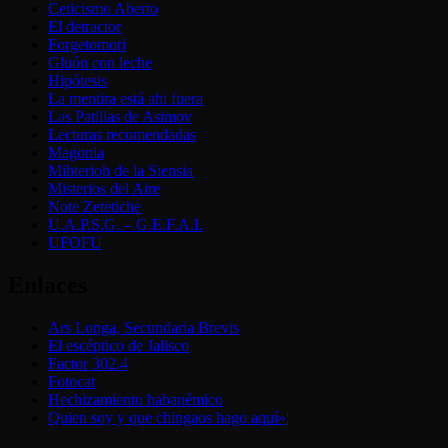
Ceticismo Aberto
El detractor
Forgetomori
Gluón con leche
Hipótesis
La mentira está ahi fuera
Las Patillas de Asimov
Lecturas recomendadas
Magonia
Mihterioh de la Siensia
Misterios del Aire
Note Zetetiche
U.A.P.S.G. – G.E.F.A.I.
UFOFU
Enlaces
Ars Longa, Secundaria Brevis
El escéptico de Jalisco
Factor 302.4
Fotocat
Hechizamiento habanémico
Quien soy y que chingaos hago aquí»¦