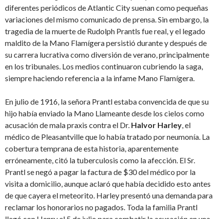
diferentes periódicos de Atlantic City suenan como pequeñas
variaciones del mismo comunicado de prensa. Sin embargo, la
tragedia de la muerte de Rudolph Prantls fue real, y el legado
maldito de la Mano Flamígera persistió durante y después de
su carrera lucrativa como diversión de verano, principalmente
en los tribunales. Los medios continuaron cubriendo la saga,
siempre haciendo referencia a la infame Mano Flamígera.
En julio de 1916, la señora Prantl estaba convencida de que su
hijo había enviado la Mano Llameante desde los cielos como
acusación de mala praxis contra el Dr.
Halvor Harley
, el
médico de Pleasantville que lo había tratado por neumonía. La
cobertura temprana de esta historia, aparentemente
erróneamente, citó la tuberculosis como la afección. El Sr.
Prantl se negó a pagar la factura de $30 del médico por la
visita a domicilio, aunque aclaró que había decidido esto antes
de que cayera el meteorito. Harley presentó una demanda para
reclamar los honorarios no pagados. Toda la familia Prantl
llegó con Henry el 5 de julio para combatir la acusación en una