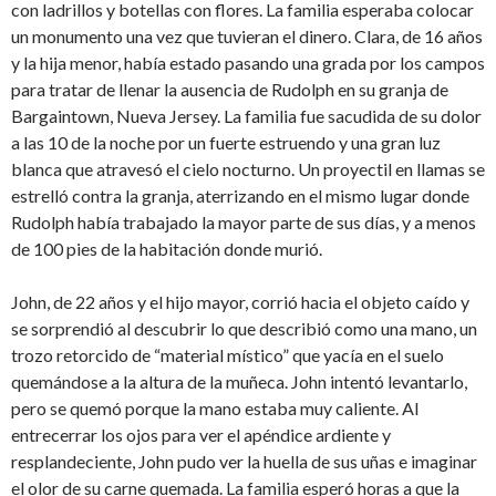
con ladrillos y botellas con flores. La familia esperaba colocar
un monumento una vez que tuvieran el dinero. Clara, de 16 años
y la hija menor, había estado pasando una grada por los campos
para tratar de llenar la ausencia de Rudolph en su granja de
Bargaintown, Nueva Jersey. La familia fue sacudida de su dolor
a las 10 de la noche por un fuerte estruendo y una gran luz
blanca que atravesó el cielo nocturno. Un proyectil en llamas se
estrelló contra la granja, aterrizando en el mismo lugar donde
Rudolph había trabajado la mayor parte de sus días, y a menos
de 100 pies de la habitación donde murió.
John, de 22 años y el hijo mayor, corrió hacia el objeto caído y
se sorprendió al descubrir lo que describió como una mano, un
trozo retorcido de “material místico” que yacía en el suelo
quemándose a la altura de la muñeca. John intentó levantarlo,
pero se quemó porque la mano estaba muy caliente. Al
entrecerrar los ojos para ver el apéndice ardiente y
resplandeciente, John pudo ver la huella de sus uñas e imaginar
el olor de su carne quemada. La familia esperó horas a que la