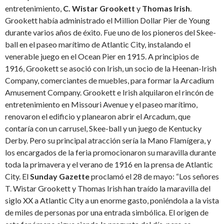
entretenimiento,
C. Wistar Grookett
y
Thomas Irish
.
Grookett había administrado el Million Dollar Pier de Young
durante varios años de éxito. Fue uno de los pioneros del Skee-
ball en el paseo marítimo de Atlantic City, instalando el
venerable juego en el Ocean Pier en 1915. A principios de
1916, Grookett se asoció con Irish, un socio de la Heenan-Irish
Company, comerciantes de muebles, para formar la Arcadium
Amusement Company. Grookett e Irish alquilaron el rincón de
entretenimiento en Missouri Avenue y el paseo marítimo,
renovaron el edificio y planearon abrir el Arcadum, que
contaría con un carrusel, Skee-ball y un juego de Kentucky
Derby. Pero su principal atracción sería la Mano Flamígera, y
los encargados de la feria promocionaron su maravilla durante
toda la primavera y el verano de 1916 en la prensa de Atlantic
City. El
Sunday Gazette
proclamó el 28 de mayo: “Los señores
T. Wistar Grookett y Thomas Irish han traído la maravilla del
siglo XX a Atlantic City a un enorme gasto, poniéndola a la vista
de miles de personas por una entrada simbólica. El origen de