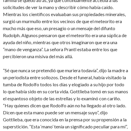
familia se quedó atrás, ya que continuamente accedía a las
solicitudes de ver la mano y describir cómo había caído.
Mientras los científicos evaluaban sus propiedades minerales,
surgió un murmullo entre los vecinos de que el meteorito era
mucho más que eso, un presagio o un mensaje del difunto
Rudolph. Algunos pensaron que el meteorito era una súplica de
ayuda del niño, mientras que otros imaginaron que era una
“mano de venganza”. La señora Prantl estaba entre los que
percibieron una misiva del más allá.
“Sé que nunca se pretendió que muriera todavía”, dijo la madre a
un periodista entre sollozos. Desde el funeral, había visitado la
tumba de Rodolfo todos los días y elogiado a su hijo por todo
lo que había sido en su corta vida. Gottlieba tomó en sus manos
el espantoso objeto de las estrellas y lo examinó con cariño.
“Hay quienes dicen que Rodolfo aún no ha llegado al otro lado.
Dicen que esta mano puede ser un mensaje suyo”, dijo
Gottlieba, que era conocida en la prensa por su propensión a la
superstición. “Esta ‘mano’ tenía un significado peculiar para mí”,