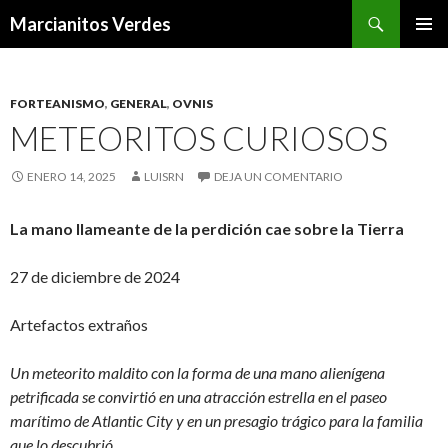
Buscar
Marcianitos Verdes
SALTAR
MENÚ
AL
PRINCI
CONTENIDO
FORTEANISMO
,
GENERAL
,
OVNIS
METEORITOS CURIOSOS
ENERO 14, 2025
LUISRN
DEJA UN COMENTARIO
La mano llameante de la perdición cae sobre la Tierra
27 de diciembre de 2024
Artefactos extraños
Un meteorito maldito con la forma de una mano alienígena
petrificada se convirtió en una atracción estrella en el paseo
marítimo de Atlantic City y en un presagio trágico para la familia
que lo descubrió.