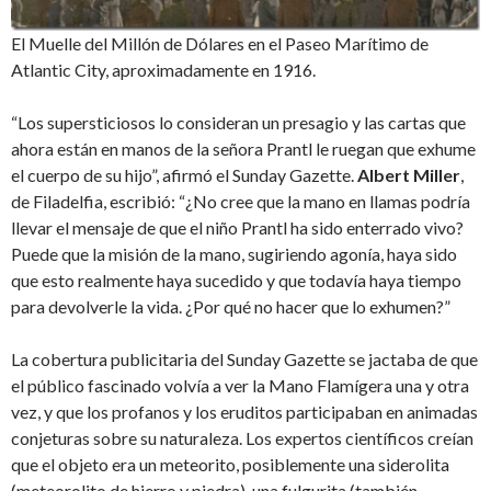
El Muelle del Millón de Dólares en el Paseo Marítimo de
Atlantic City, aproximadamente en 1916.
“Los supersticiosos lo consideran un presagio y las cartas que
ahora están en manos de la señora Prantl le ruegan que exhume
el cuerpo de su hijo”, afirmó el Sunday Gazette.
Albert Miller
,
de Filadelfia, escribió: “¿No cree que la mano en llamas podría
llevar el mensaje de que el niño Prantl ha sido enterrado vivo?
Puede que la misión de la mano, sugiriendo agonía, haya sido
que esto realmente haya sucedido y que todavía haya tiempo
para devolverle la vida. ¿Por qué no hacer que lo exhumen?”
La cobertura publicitaria del Sunday Gazette se jactaba de que
el público fascinado volvía a ver la Mano Flamígera una y otra
vez, y que los profanos y los eruditos participaban en animadas
conjeturas sobre su naturaleza. Los expertos científicos creían
que el objeto era un meteorito, posiblemente una siderolita
(meteorolito de hierro y piedra), una fulgurita (también