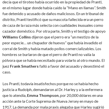
decía que el tiroteo había ocurrido en la propiedad de Prantl,
en el mismo lugar donde había caído la “Mano en llamas”. Smith
fue detenido y acusado de daños maliciosos. En un tribunal de
distrito, Prantl testificó que su mascota fallecida era un perro
de caza de la raza más selecta con cualidades inusuales como
cazador doméstico. Por otra parte, Smith y el testigo de apoyo
Williams Collins
dijeron que el perro era “un mestizo de la
peor especie… un chupador de huevos” que había invadido el
corral de Smith y había matado pollos comercializables. Los
hombres se burlaron de que el perro de Prantl no valía la
pólvora que se había necesitado para volarlo al otro mundo. El
juez
Frank Smathers
falló a favor del acusado y desestimó el
caso.
Los Prantl, todavía insatisfechos porque no se había hecho
justicia a Rudolph, demandaron al Dr. Harley y a la enfermera
que lo atendía,
Emma Thompson
, por 20,000 dólares en una
acción ante la Corte Suprema de Nueva Jersey en mayo de
1917. La demanda por mala praxis alegaba que Harley sugirió