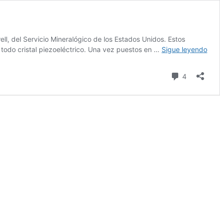
 del Servicio Mineralógico de los Estados Unidos. Estos
Las
 todo cristal piezoeléctrico. Una vez puestos en …
Sigue leyendo
luc
de
comentari
4
los
ter
(Fin