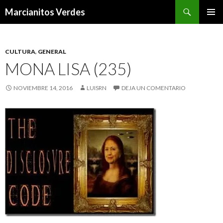
Buscar
Marcianitos Verdes
SALTAR
MENÚ
AL
PRINCI
CONTENIDO
CULTURA
,
GENERAL
MONA LISA (235)
NOVIEMBRE 14, 2016
LUISRN
DEJA UN COMENTARIO