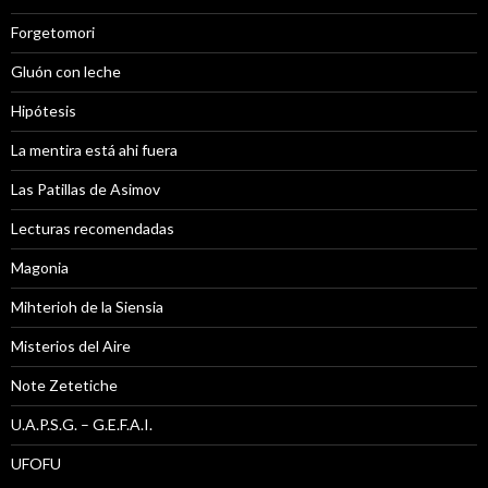
Forgetomori
Gluón con leche
Hipótesis
La mentira está ahi fuera
Las Patillas de Asimov
Lecturas recomendadas
Magonia
Mihterioh de la Siensia
Misterios del Aire
Note Zetetiche
U.A.P.S.G. – G.E.F.A.I.
UFOFU