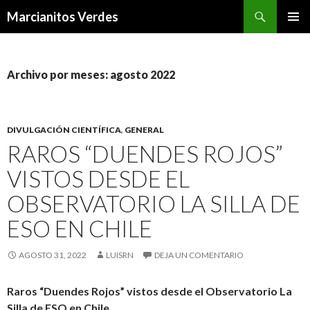
Buscar
Marcianitos Verdes
SALTAR
MENÚ
AL
PRINCI
CONTENIDO
Archivo por meses: agosto 2022
DIVULGACIÓN CIENTÍFICA
,
GENERAL
RAROS “DUENDES ROJOS”
VISTOS DESDE EL
OBSERVATORIO LA SILLA DE
ESO EN CHILE
AGOSTO 31, 2022
LUISRN
DEJA UN COMENTARIO
Raros “Duendes Rojos” vistos desde el Observatorio La
Silla de ESO en Chile