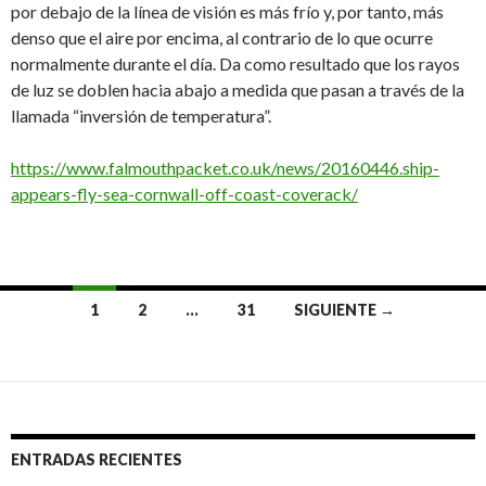
por debajo de la línea de visión es más frío y, por tanto, más
denso que el aire por encima, al contrario de lo que ocurre
normalmente durante el día. Da como resultado que los rayos
de luz se doblen hacia abajo a medida que pasan a través de la
llamada “inversión de temperatura”.
https://www.falmouthpacket.co.uk/news/20160446.ship-
appears-fly-sea-cornwall-off-coast-coverack/
Ir
1
2
…
31
SIGUIENTE →
a
las
entradas
ENTRADAS RECIENTES