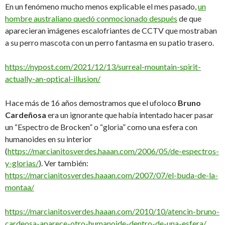
En un fenómeno mucho menos explicable el mes pasado,
un
hombre australiano quedó conmocionado después
de que
aparecieran imágenes escalofriantes de CCTV que mostraban
a su perro mascota con un perro fantasma en su patio trasero.
https://nypost.com/2021/12/13/surreal-mountain-spirit-
actually-an-optical-illusion/
Hace más de 16 años demostramos que el ufoloco
Bruno
Cardeñosa
era un ignorante que había intentado hacer pasar
un “Espectro de Brocken” o “gloria” como una esfera con
humanoides en su interior
(
https://marcianitosverdes.haaan.com/2006/05/de-espectros-
y-glorias/
). Ver también:
https://marcianitosverdes.haaan.com/2007/07/el-buda-de-la-
montaa/
https://marcianitosverdes.haaan.com/2010/10/atencin-bruno-
cardeosa-aparece-otro-humanoide-dentro-de-una-esfera/