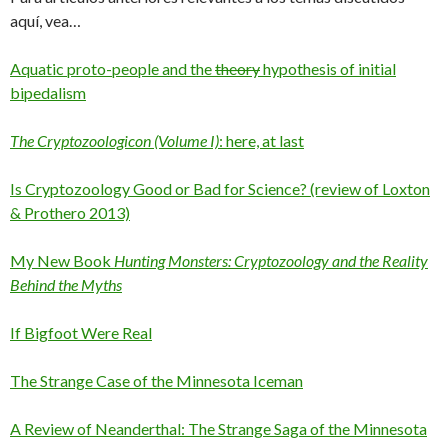
aquí, vea…
Aquatic proto-people and the
theory
hypothesis of initial
bipedalism
The Cryptozoologicon (Volume I)
: here, at last
Is Cryptozoology Good or Bad for Science? (review of Loxton
& Prothero 2013)
My New Book
Hunting Monsters: Cryptozoology and the Reality
Behind the Myths
If Bigfoot Were Real
The Strange Case of the Minnesota Iceman
A Review of Neanderthal: The Strange Saga of the Minnesota