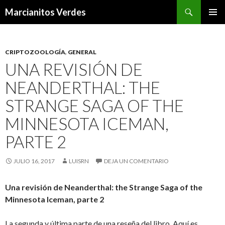
Buscar
Marcianitos Verdes
SALTAR
MENÚ
AL
PRINCI
CONTENIDO
CRIPTOZOOLOGÍA
,
GENERAL
UNA REVISIÓN DE
NEANDERTHAL: THE
STRANGE SAGA OF THE
MINNESOTA ICEMAN,
PARTE 2
JULIO 16, 2017
LUISRN
DEJA UN COMENTARIO
Una revisión de Neanderthal: the Strange Saga of the
Minnesota Iceman, parte 2
La segunda y última parte de una reseña del libro. Aquí es