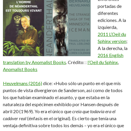
portadas de
diferentes
ediciones. A la
izquierda,
2011 L’Oeil du
Sphinx version
;
A la derecha, la
2016 English
translation by Anomalist Books
. Crédito: :
l’Oeil du Sphinx
,
Anomalist Books
Heuvelmans (2016)
dice: «Hubo sólo un punto en el que mis
puntos de vista divergieron de Sanderson, así como de todos
los que habían examinado el asunto, y que estaba en la
naturaleza del espécimen exhibido por Hansen después de
abril 20 (1969). Yo era el único que
creía que todavía era el
cadáver real
(énfasis en el original). Es cierto que tenía una
ventaja definitiva sobre todos los demás – yo era el único que