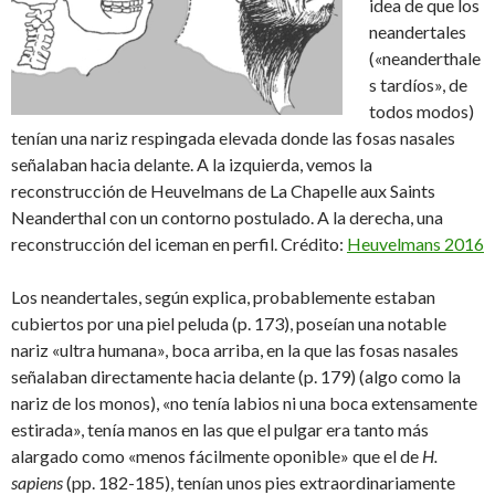
idea de que los
neandertales
(«neanderthale
s tardíos», de
todos modos)
tenían una nariz respingada elevada donde las fosas nasales
señalaban hacia delante. A la izquierda, vemos la
reconstrucción de Heuvelmans de La Chapelle aux Saints
Neanderthal con un contorno postulado. A la derecha, una
reconstrucción del iceman en perfil. Crédito:
Heuvelmans 2016
Los neandertales, según explica, probablemente estaban
cubiertos por una piel peluda (p. 173), poseían una notable
nariz «ultra humana», boca arriba, en la que las fosas nasales
señalaban directamente hacia delante (p. 179) (algo como la
nariz de los monos), «no tenía labios ni una boca extensamente
estirada», tenía manos en las que el pulgar era tanto más
alargado como «menos fácilmente oponible» que el de
H.
sapiens
(pp. 182-185), tenían unos pies extraordinariamente