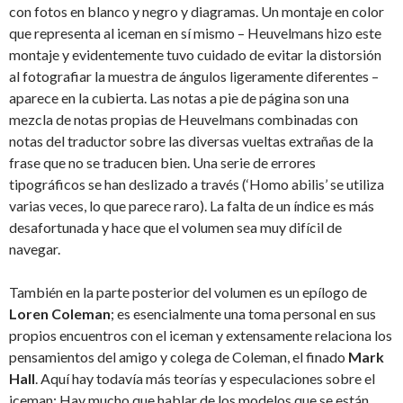
con fotos en blanco y negro y diagramas. Un montaje en color
que representa al iceman en sí mismo – Heuvelmans hizo este
montaje y evidentemente tuvo cuidado de evitar la distorsión
al fotografiar la muestra de ángulos ligeramente diferentes –
aparece en la cubierta. Las notas a pie de página son una
mezcla de notas propias de Heuvelmans combinadas con
notas del traductor sobre las diversas vueltas extrañas de la
frase que no se traducen bien. Una serie de errores
tipográficos se han deslizado a través (‘Homo abilis’ se utiliza
varias veces, lo que parece raro). La falta de un índice es más
desafortunada y hace que el volumen sea muy difícil de
navegar.
También en la parte posterior del volumen es un epílogo de
Loren Coleman
; es esencialmente una toma personal en sus
propios encuentros con el iceman y extensamente relaciona los
pensamientos del amigo y colega de Coleman, el finado
Mark
Hall
. Aquí hay todavía más teorías y especulaciones sobre el
iceman; Hay mucho que hablar de los modelos que se están