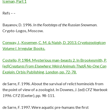
Iceman, Part 1
Refs – –
Bayanov, D. 1996.
In the Footsteps of the Russian Snowman
.
Crypto-Logos, Moscow.
Conway, J., Kosemen, C. M. & Naish, D. 2013.
Cryptozoologicon
Volume I
. Irregular Books.
Costello, P. 1984. Mysterious man-beasts 2. In Brookesmith, P.
(ed)
Creatures From Elsewhere: Weird Animals ThatÂ No-One Can
Explain
. Orbis Publishing, London, pp. 72-78.
de Sarre, F. 1996. About the survival of relict hominoids from
the point of view of a zoologist. In Downes, J. (ed)
CFZ Yearbook
1996
. CFZ (Exeter), pp. 98-111.
de Sarre, F. 1997. Were aquatic pre-humans the first