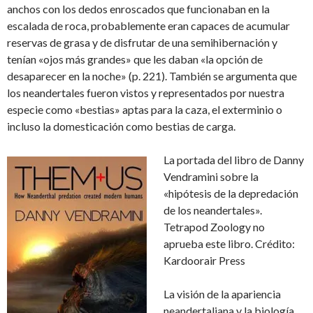
anchos con los dedos enroscados que funcionaban en la
escalada de roca, probablemente eran capaces de acumular
reservas de grasa y de disfrutar de una semihibernación y
tenían «ojos más grandes» que les daban «la opción de
desaparecer en la noche» (p. 221). También se argumenta que
los neandertales fueron vistos y representados por nuestra
especie como «bestias» aptas para la caza, el exterminio o
incluso la domesticación como bestias de carga.
La portada del libro de Danny
Vendramini sobre la
«hipótesis de la depredación
de los neandertales».
Tetrapod Zoology no
aprueba este libro. Crédito:
Kardoorair Press
La visión de la apariencia
neandertaliana y la biología