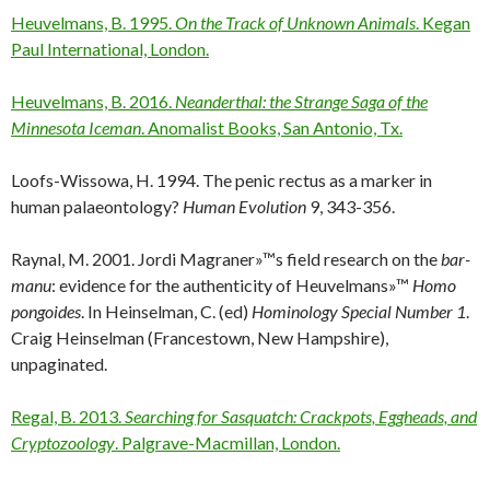
Heuvelmans, B. 1995.
On the Track of Unknown Animals
. Kegan
Paul International, London.
Heuvelmans, B. 2016.
Neanderthal: the Strange Saga of the
Minnesota Iceman
. Anomalist Books, San Antonio, Tx.
Loofs-Wissowa, H. 1994. The penic rectus as a marker in
human palaeontology?
Human Evolution
9, 343-356.
Raynal, M. 2001. Jordi Magraner»™s field research on the
bar-
manu
: evidence for the authenticity of Heuvelmans»™
Homo
pongoides
. In Heinselman, C. (ed)
Hominology Special Number 1
.
Craig Heinselman (Francestown, New Hampshire),
unpaginated.
Regal, B. 2013.
Searching for Sasquatch: Crackpots, Eggheads, and
Cryptozoology
. Palgrave-Macmillan, London.