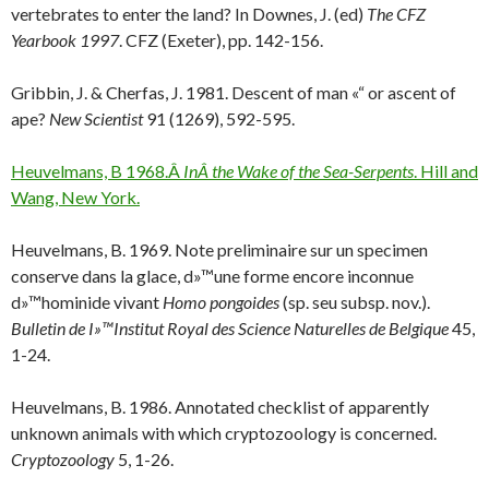
vertebrates to enter the land? In Downes, J. (ed)
The CFZ
Yearbook 1997
. CFZ (Exeter), pp. 142-156.
Gribbin, J. & Cherfas, J. 1981. Descent of man «“ or ascent of
ape?
New Scientist
91 (1269), 592-595.
Heuvelmans, B 1968.Â
InÂ the Wake of the Sea-Serpents
. Hill and
Wang, New York.
Heuvelmans, B. 1969. Note preliminaire sur un specimen
conserve dans la glace, d»™une forme encore inconnue
d»™hominide vivant
Homo pongoides
(sp. seu subsp. nov.).
Bulletin de I»™Institut Royal des Science Naturelles de Belgique
45,
1-24.
Heuvelmans, B. 1986. Annotated checklist of apparently
unknown animals with which cryptozoology is concerned.
Cryptozoology
5, 1-26.