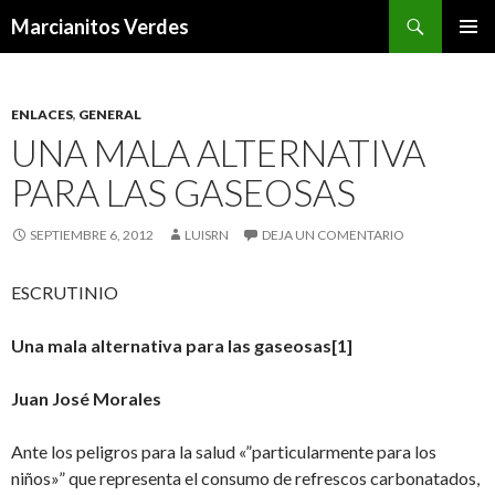
Buscar
Marcianitos Verdes
SALTAR
MENÚ
AL
PRINCI
CONTENIDO
ENLACES
,
GENERAL
UNA MALA ALTERNATIVA
PARA LAS GASEOSAS
SEPTIEMBRE 6, 2012
LUISRN
DEJA UN COMENTARIO
ESCRUTINIO
Una mala alternativa para las gaseosas
[1]
Juan José Morales
Ante los peligros para la salud «”particularmente para los
niños»” que representa el consumo de refrescos carbonatados,