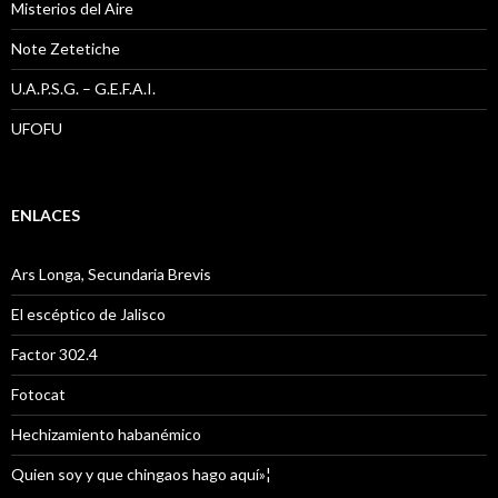
Misterios del Aire
Note Zetetiche
U.A.P.S.G. – G.E.F.A.I.
UFOFU
ENLACES
Ars Longa, Secundaria Brevis
El escéptico de Jalisco
Factor 302.4
Fotocat
Hechizamiento habanémico
Quien soy y que chingaos hago aquí»¦