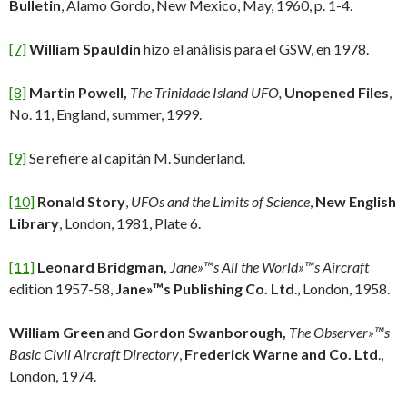
Bulletin
, Alamo Gordo, New Mexico, May, 1960, p. 1-4.
[7]
William Spauldin
hizo el análisis para el GSW, en 1978.
[8]
Martin Powell,
The Trinidade Island UFO,
Unopened Files
,
No. 11, England, summer, 1999.
[9]
Se refiere al capitán M. Sunderland.
[10]
Ronald Story
,
UFOs and the Limits of Science
,
New English
Library
, London, 1981, Plate 6.
[11]
Leonard Bridgman,
Jane»™s All the World»™s Aircraft
edition 1957-58,
Jane»™s Publishing Co. Ltd
., London, 1958.
William Green
and
Gordon Swanborough,
The Observer»™s
Basic Civil Aircraft Directory
,
Frederick Warne and Co. Ltd
.,
London, 1974.