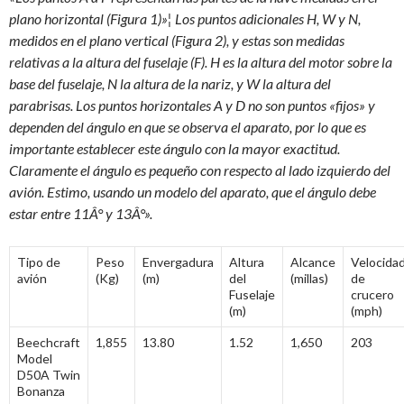
plano horizontal (Figura 1)»¦ Los puntos adicionales H, W y N,
medidos en el plano vertical (Figura 2), y estas son medidas
relativas a la altura del fuselaje (F). H es la altura del motor sobre la
base del fuselaje, N la altura de la nariz, y W la altura del
parabrisas. Los puntos horizontales A y D no son puntos «fijos» y
dependen del ángulo en que se observa el aparato, por lo que es
importante establecer este ángulo con la mayor exactitud.
Claramente el ángulo es pequeño con respecto al lado izquierdo del
avión. Estimo, usando un modelo del aparato, que el ángulo debe
estar entre 11Â° y 13Â°».
Tipo de
Peso
Envergadura
Altura
Alcance
Velocida
avión
(Kg)
(m)
del
(millas)
de
Fuselaje
crucero
(m)
(mph)
Beechcraft
1,855
13.80
1.52
1,650
203
Model
D50A Twin
Bonanza