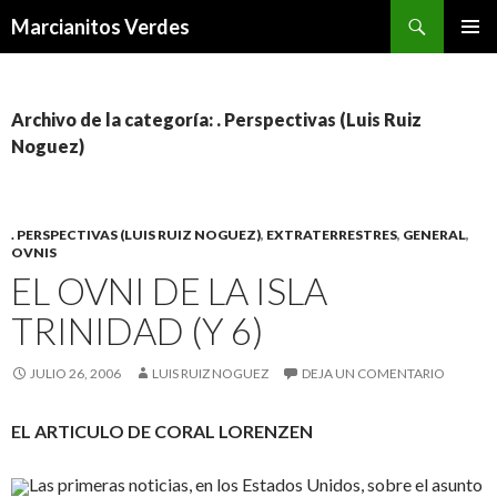
Buscar
Marcianitos Verdes
SALTAR
MENÚ
AL
PRINCI
CONTENIDO
Archivo de la categoría: . Perspectivas (Luis Ruiz
Noguez)
. PERSPECTIVAS (LUIS RUIZ NOGUEZ)
,
EXTRATERRESTRES
,
GENERAL
,
OVNIS
EL OVNI DE LA ISLA
TRINIDAD (Y 6)
JULIO 26, 2006
LUIS RUIZ NOGUEZ
DEJA UN COMENTARIO
EL ARTICULO DE CORAL LORENZEN
Las primeras noticias, en los Estados Unidos, sobre el asunto