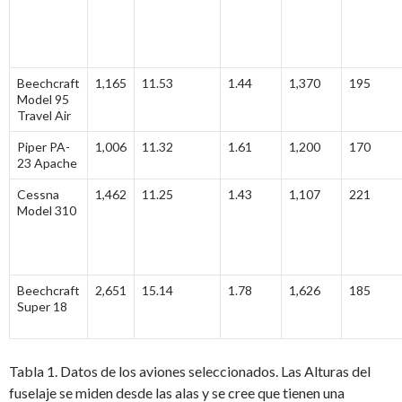
Beechcraft
1,165
11.53
1.44
1,370
195
Model 95
Travel Air
Piper PA-
1,006
11.32
1.61
1,200
170
23 Apache
Cessna
1,462
11.25
1.43
1,107
221
Model 310
Beechcraft
2,651
15.14
1.78
1,626
185
Super 18
Tabla 1. Datos de los aviones seleccionados. Las Alturas del
fuselaje se miden desde las alas y se cree que tienen una