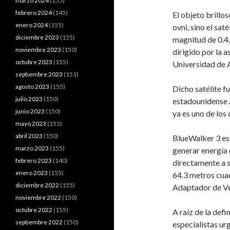
marzo 2024
(155)
febrero 2024
(145)
El objeto brillo
enero 2024
(155)
ovni, sino el sat
diciembre 2023
(155)
magnitud de 0.4,
noviembre 2023
(150)
dirigido por la
octubre 2023
(155)
Universidad de 
septiembre 2023
(151)
agosto 2023
(155)
Dicho satélite 
julio 2023
(150)
estadounidense 
junio 2023
(150)
ya es uno de los
mayo 2023
(155)
abril 2023
(150)
BlueWalker 3 es 
marzo 2023
(155)
generar energía 
febrero 2023
(140)
directamente a s
enero 2023
(155)
64.3 metros cua
diciembre 2022
(155)
Adaptador de Veh
noviembre 2022
(150)
octubre 2022
(155)
A raíz de la defi
septiembre 2022
(150)
especialistas ur