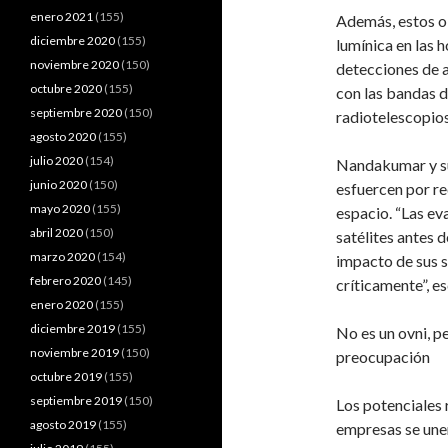
enero 2021
(155)
Además, estos o
diciembre 2020
(155)
lumínica en las h
noviembre 2020
(150)
detecciones de a
octubre 2020
(155)
con las bandas d
septiembre 2020
(150)
radiotelescopios
agosto 2020
(155)
julio 2020
(154)
Nandakumar y su 
junio 2020
(150)
esfuercen por re
mayo 2020
(155)
espacio. “Las ev
abril 2020
(150)
satélites antes 
marzo 2020
(154)
impacto de sus sa
febrero 2020
(145)
críticamente”, es
enero 2020
(155)
diciembre 2019
(155)
No es un ovni, p
noviembre 2019
(150)
preocupación
octubre 2019
(155)
septiembre 2019
(150)
Los potenciales 
agosto 2019
(155)
empresas se unen