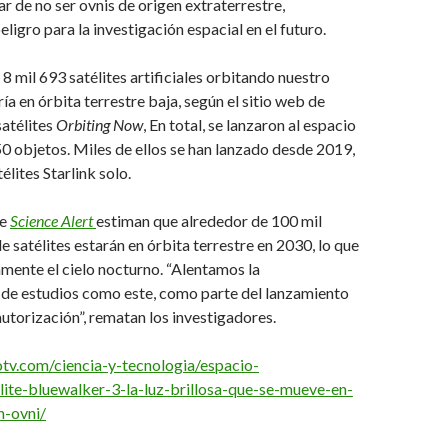
ar de no ser ovnis de origen extraterrestre,
ligro para la investigación espacial en el futuro.
8 mil 693 satélites artificiales orbitando nuestro
ía en órbita terrestre baja, según el sitio web de
atélites
Orbiting Now
, En total, se lanzaron al espacio
0 objetos. Miles de ellos se han lanzado desde 2019,
télites Starlink solo.
de
Science Alert
estiman que alrededor de 100 mil
e satélites estarán en órbita terrestre en 2030, lo que
amente el cielo nocturno. “Alentamos la
de estudios como este, como parte del lanzamiento
utorización”, rematan los investigadores.
tv.com/ciencia-y-tecnologia/espacio-
lite-bluewalker-3-la-luz-brillosa-que-se-mueve-en-
n-ovni/