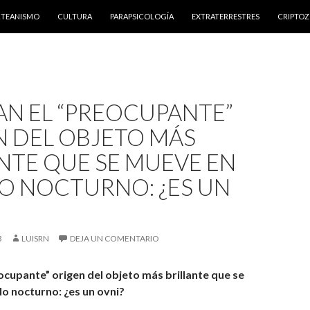
NTENIDO
RTEANISMO
CULTURA
PARAPSICOLOGÍA
EXTRATERRESTRES
CRIPTO
AN EL “PREOCUPANTE”
N DEL OBJETO MÁS
NTE QUE SE MUEVE EN
LO NOCTURNO: ¿ES UN
3
LUISRN
DEJA UN COMENTARIO
ocupante” origen del objeto más brillante que se
lo nocturno: ¿es un ovni?