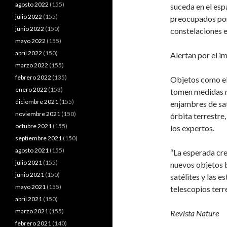
agosto 2022
(155)
suceda en el esp
julio 2022
(155)
preocupados por e
junio 2022
(150)
constelaciones e
mayo 2022
(155)
abril 2022
(150)
Alertan por el i
marzo 2022
(155)
febrero 2022
(135)
Objetos como el 
enero 2022
(153)
tomen medidas m
diciembre 2021
(155)
enjambres de sat
noviembre 2021
(150)
órbita terrestre,
octubre 2021
(155)
los expertos.
septiembre 2021
(150)
agosto 2021
(155)
“La esperada cre
julio 2021
(155)
nuevos objetos b
junio 2021
(150)
satélites y las e
mayo 2021
(155)
telescopios terre
abril 2021
(150)
marzo 2021
(155)
Revista Nature
febrero 2021
(140)