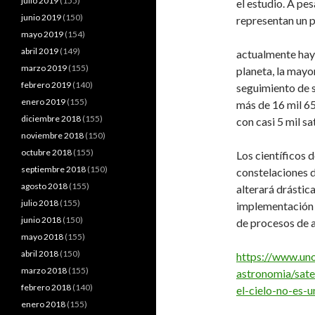
julio 2019
(155)
el estudio. A pes
junio 2019
(150)
representan un pe
mayo 2019
(154)
abril 2019
(149)
actualmente hay 
marzo 2019
(155)
planeta, la mayor
febrero 2019
(140)
seguimiento de s
enero 2019
(155)
más de 16 mil 65
diciembre 2018
(155)
con casi 5 mil sa
noviembre 2018
(150)
octubre 2018
(155)
Los científicos 
septiembre 2018
(150)
constelaciones d
agosto 2018
(155)
alterará drástic
julio 2018
(155)
implementación 
junio 2018
(150)
de procesos de a
mayo 2018
(155)
abril 2018
(150)
https://www.uno
marzo 2018
(155)
astronomia/sate
febrero 2018
(140)
el-cielo-no-es-u
enero 2018
(155)