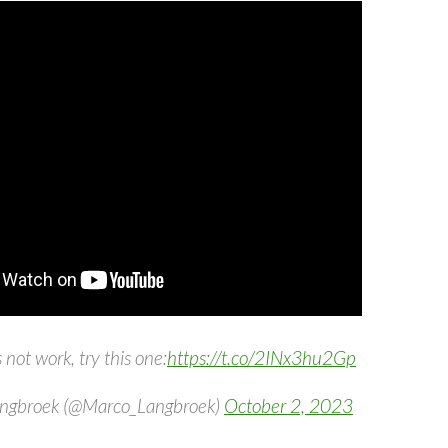
s not work, try this one:
https://t.co/2INx3hu2Gp
ngbroek (@Marco_Langbroek)
October 2, 2023