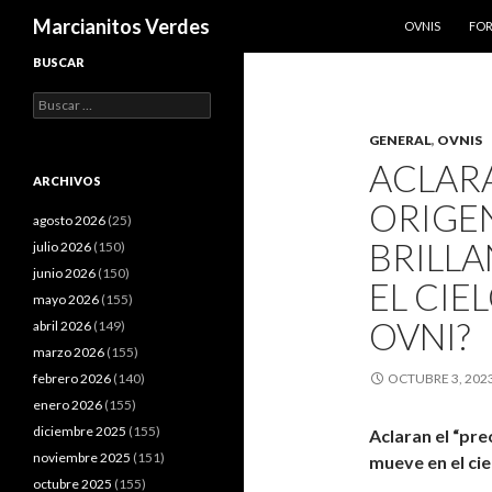
SALTAR AL CO
Buscar
Marcianitos Verdes
OVNIS
FO
BUSCAR
Buscar:
GENERAL
,
OVNIS
ACLAR
ARCHIVOS
ORIGE
agosto 2026
(25)
BRILLA
julio 2026
(150)
junio 2026
(150)
EL CIE
mayo 2026
(155)
OVNI?
abril 2026
(149)
marzo 2026
(155)
febrero 2026
(140)
OCTUBRE 3, 202
enero 2026
(155)
diciembre 2025
(155)
Aclaran el “pre
noviembre 2025
(151)
mueve en el cie
octubre 2025
(155)