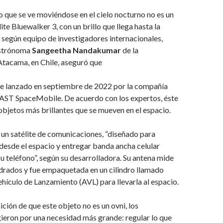
so que se ve moviéndose en el cielo nocturno no es un
élite Bluewalker 3, con un brillo que llega hasta la
 según equipo de investigadores internacionales,
 astrónoma
Sangeetha Nandakumar
de la
Atacama, en Chile, aseguró que
fue lanzado en septiembre de 2022 por la compañía
AST SpaceMobile. De acuerdo con los expertos, éste
 objetos más brillantes que se mueven en el espacio.
un satélite de comunicaciones, “diseñado para
desde el espacio y entregar banda ancha celular
u teléfono”, según su desarrolladora. Su antena mide
drados y fue empaquetada en un cilindro llamado
ículo de Lanzamiento (AVL) para llevarla al espacio.
nición de que este objeto no es un ovni, los
gieron por una necesidad más grande: regular lo que