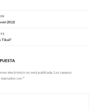
ón
IOR
vni (812)
NTE
 Tikal?
SPUESTA
rreo electrónico no será publicada.
Los campos
án marcados con
*