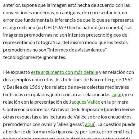
anterior, supone que la imagen está hecha de acuerdo con las
convenciones modernas, no antiguas, de representación, un
error que fundamenta la inferencia de que lo que se representa
es algo extraño (un UFO/UAP) hecho natural (un cometa). Las
imágenes premodernas no son intentos pretecnológicos de
representación fotográfica, del mismo modo que los textos
premodernos no son “informes de avistamientos”
tecnológicamente ignorantes.
He expuesto
este argumento con más detalle
y en relación con
dos ejemplos concretos: los folletines de Núremberg de 1561
y Basilea de 1566 y los relatos de naves celestes medievales
(entradas recopiladas, junto con otras relacionadas,
aquí
), y en
relación con la presentación de
Jacques Vallée
en la primera
Conferencia sobre los Archivos de lo Imposible (pueden leerse
otras respuestas a las lecturas de Vallée sobre los encuentros
premodernos con ovnis y “alienígenas”,
aquí
). La cuestión puede
abordarse de forma más rigurosa (y, por tanto, problemática) -
no hay ningún argumento que la derribe en uno u otro sentido-,