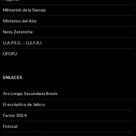
Mihterioh de la Siensia
Misterios del Aire
Note Zetetiche
U.A.P.S.G. – G.E.F.A.I.
UFOFU
ENLACES
Ars Longa, Secundaria Brevis
El escéptico de Jalisco
Factor 302.4
Fotocat