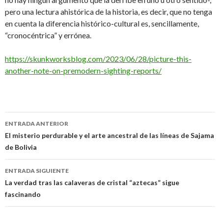
pero una lectura ahistórica de la historia, es decir, que no tenga
en cuenta la diferencia histórico-cultural es, sencillamente,
“cronocéntrica” y errónea.
https://skunkworksblog.com/2023/06/28/picture-this-
another-note-on-premodern-sighting-reports/
Navegación
ENTRADA ANTERIOR
de
El misterio perdurable y el arte ancestral de las líneas de Sajama
de Bolivia
entradas
ENTRADA SIGUIENTE
La verdad tras las calaveras de cristal “aztecas” sigue
fascinando