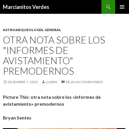
Buscar
Marcianitos Verdes
SALTAR
MENÚ
AL
PRINCI
CONTENIDO
ASTROARQUEOLOGÍA
,
GENERAL
OTRA NOTA SOBRE LOS
"INFORMES DE
AVISTAMIENTO"
PREMODERNOS
DICIEMBRE 7, 2023
LUISRN
DEJA UN COMENTARIO
Picture This: otra nota sobre los «informes de
avistamiento» premodernos
Bryan Sentes