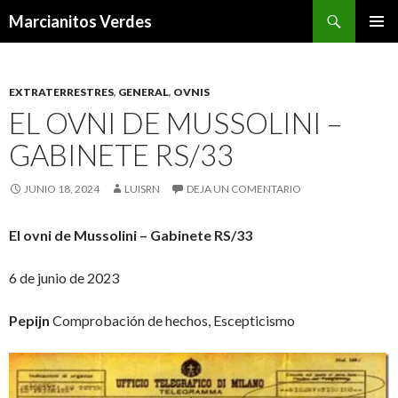
Buscar
Marcianitos Verdes
SALTAR
MENÚ
AL
PRINCI
CONTENIDO
EXTRATERRESTRES
,
GENERAL
,
OVNIS
EL OVNI DE MUSSOLINI –
GABINETE RS/33
JUNIO 18, 2024
LUISRN
DEJA UN COMENTARIO
El ovni de Mussolini – Gabinete RS/33
6 de junio de 2023
Pepijn
Comprobación de hechos, Escepticismo