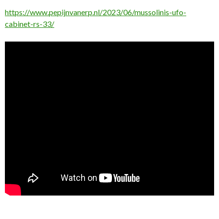
https://www.pepijnvanerp.nl/2023/06/mussolinis-ufo-
cabinet-rs-33/