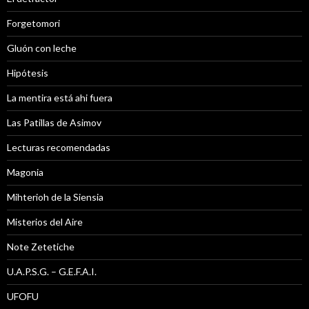
Forgetomori
Gluón con leche
Hipótesis
La mentira está ahi fuera
Las Patillas de Asimov
Lecturas recomendadas
Magonia
Mihterioh de la Siensia
Misterios del Aire
Note Zetetiche
U.A.P.S.G. – G.E.F.A.I.
UFOFU