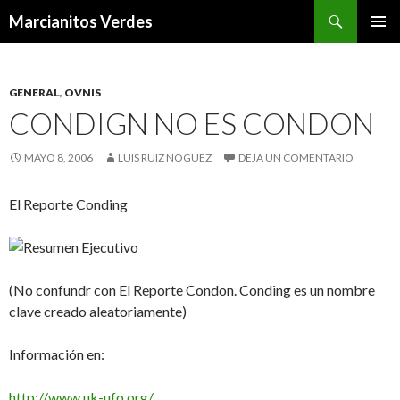
Buscar
Marcianitos Verdes
SALTAR
MENÚ
AL
PRINCI
CONTENIDO
GENERAL
,
OVNIS
CONDIGN NO ES CONDON
MAYO 8, 2006
LUIS RUIZ NOGUEZ
DEJA UN COMENTARIO
El Reporte Conding
Resumen Ejecutivo
(No confundr con El Reporte Condon. Conding es un nombre
clave creado aleatoriamente)
Información en:
http://www.uk-ufo.org/