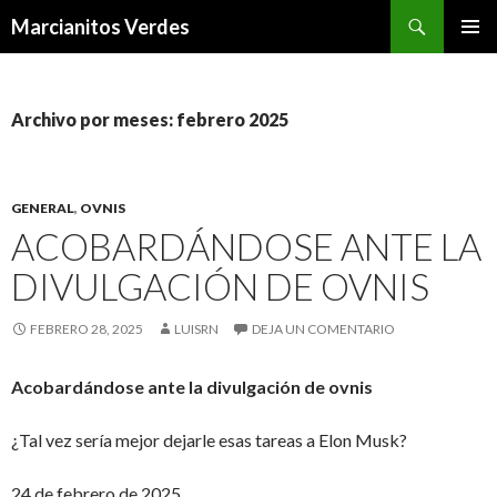
Buscar
Marcianitos Verdes
SALTAR
MENÚ
AL
PRINCI
CONTENIDO
Archivo por meses: febrero 2025
GENERAL
,
OVNIS
ACOBARDÁNDOSE ANTE LA
DIVULGACIÓN DE OVNIS
FEBRERO 28, 2025
LUISRN
DEJA UN COMENTARIO
Acobardándose ante la divulgación de ovnis
¿Tal vez sería mejor dejarle esas tareas a Elon Musk?
24 de febrero de 2025