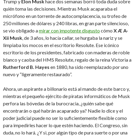
Trump y
Elon Musk
hace dos semanas borró toda duda sobre
quién toma las decisiones. Mientras Musk acaparaba el
micrófono en un torrente de autocomplacencia, su trofeo de
250 millones de dólares y 240 libras, en gran parte silencioso,
se vio obligado a
mirar con impotente disgusto
cómo
X Æ A-
Xii Musk
, de 3 años, lo hacía callar, se hurgaba la nariz y se
limpiaba los mocos en el escritorio Resolute. Ese icónico
escritorio de los presidentes, fabricado con maderas de roble
blanco y caoba del HMS Resolute, regalo de la reina Victoria a
Rutherford B. Hayes
en 1880, ha sido reemplazado por uno
nuevo y “ligeramente restaurado”.
Ahora, un aspirante a billonario está al mando de este barco y,
mientras el pequeño ejército de piratas informáticos de Musk
perfora las bóvedas de la burocracia, ¿quién sabe qué
encontrarán o qué habrán acaparado ya? Nadie lo dice y el
poder judicial puede no ser lo suficientemente flexible como
para impedirles hacer lo que estén haciendo. El Congreso, sin
duda, no lo hará. ¿Y si, por algún tipo de pura suerte o por una