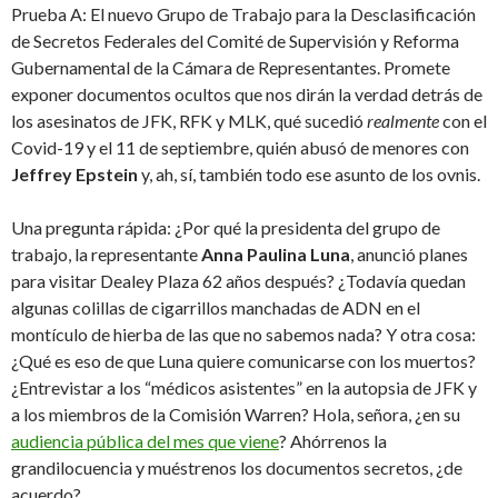
Prueba A: El nuevo Grupo de Trabajo para la Desclasificación
de Secretos Federales del Comité de Supervisión y Reforma
Gubernamental de la Cámara de Representantes. Promete
exponer documentos ocultos que nos dirán la verdad detrás de
los asesinatos de JFK, RFK y MLK, qué sucedió
realmente
con el
Covid-19 y el 11 de septiembre, quién abusó de menores con
Jeffrey Epstein
y, ah, sí, también todo ese asunto de los ovnis.
Una pregunta rápida: ¿Por qué la presidenta del grupo de
trabajo, la representante
Anna Paulina Luna
, anunció planes
para visitar Dealey Plaza 62 años después? ¿Todavía quedan
algunas colillas de cigarrillos manchadas de ADN en el
montículo de hierba de las que no sabemos nada? Y otra cosa:
¿Qué es eso de que Luna quiere comunicarse con los muertos?
¿Entrevistar a los “médicos asistentes” en la autopsia de JFK y
a los miembros de la Comisión Warren? Hola, señora, ¿en su
audiencia pública del mes que viene
? Ahórrenos la
grandilocuencia y muéstrenos los documentos secretos, ¿de
acuerdo?