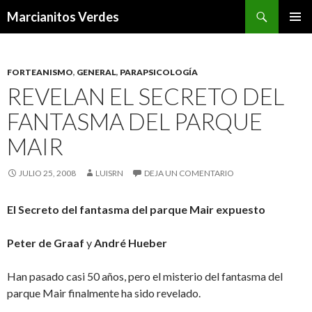
Buscar
Marcianitos Verdes
SALTAR
MENÚ
AL
PRINCI
CONTENIDO
FORTEANISMO
,
GENERAL
,
PARAPSICOLOGÍA
REVELAN EL SECRETO DEL
FANTASMA DEL PARQUE
MAIR
JULIO 25, 2008
LUISRN
DEJA UN COMENTARIO
El Secreto del fantasma del parque Mair expuesto
Peter de Graaf
y
André Hueber
Han pasado casi 50 años, pero el misterio del fantasma del
parque Mair finalmente ha sido revelado.