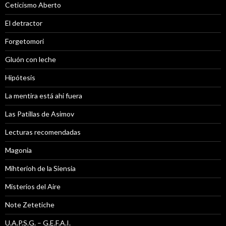
Ceticismo Aberto
El detractor
Forgetomori
Gluón con leche
Hipótesis
La mentira está ahi fuera
Las Patillas de Asimov
Lecturas recomendadas
Magonia
Mihterioh de la Siensia
Misterios del Aire
Note Zetetiche
U.A.P.S.G. – G.E.F.A.I.