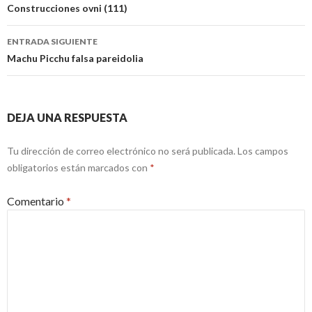
de
Construcciones ovni (111)
entradas
ENTRADA SIGUIENTE
Machu Picchu falsa pareidolia
DEJA UNA RESPUESTA
Tu dirección de correo electrónico no será publicada.
Los campos
obligatorios están marcados con
*
Comentario
*