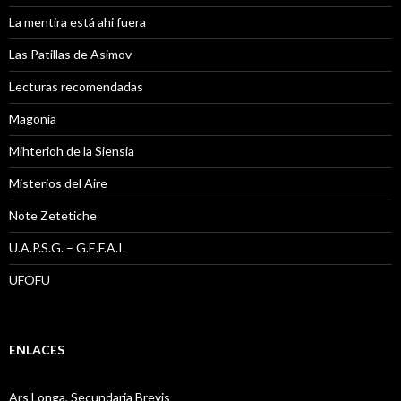
La mentira está ahi fuera
Las Patillas de Asimov
Lecturas recomendadas
Magonia
Mihterioh de la Siensia
Misterios del Aire
Note Zetetiche
U.A.P.S.G. – G.E.F.A.I.
UFOFU
ENLACES
Ars Longa, Secundaria Brevis