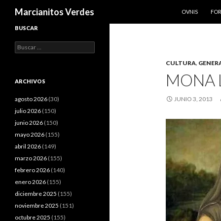
SALTAR AL CO
Buscar
Marcianitos Verdes
OVNIS
FO
BUSCAR
Buscar:
CULTURA
,
GENER
MONA L
ARCHIVOS
agosto 2026
(30)
JUNIO 3, 2013
julio 2026
(150)
junio 2026
(150)
mayo 2026
(155)
abril 2026
(149)
marzo 2026
(155)
febrero 2026
(140)
enero 2026
(155)
diciembre 2025
(155)
noviembre 2025
(151)
octubre 2025
(155)