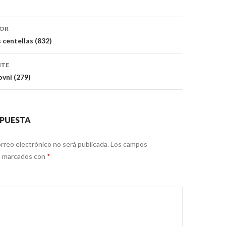
ón
IOR
s centellas (832)
NTE
vni (279)
SPUESTA
rreo electrónico no será publicada.
Los campos
án marcados con
*