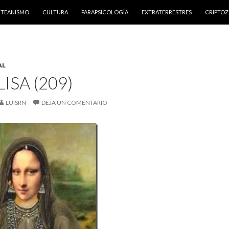
NTENIDO
RTEANISMO
CULTURA
PARAPSICOLOGÍA
EXTRATERRESTRES
CRIPTO
AL
ISA (209)
LUISRN
DEJA UN COMENTARIO