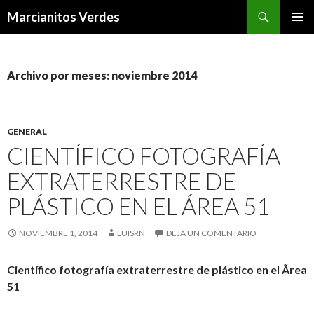
Buscar
Marcianitos Verdes
SALTAR
MENÚ
AL
PRINCI
CONTENIDO
Archivo por meses: noviembre 2014
GENERAL
CIENTÍFICO FOTOGRAFÍA
EXTRATERRESTRE DE
PLÁSTICO EN EL ÁREA 51
NOVIEMBRE 1, 2014
LUISRN
DEJA UN COMENTARIO
Científico
fotografía extraterrestre de plástico en el Ãrea
51