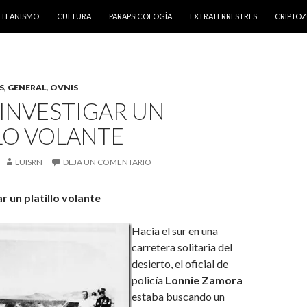
NTENIDO
RTEANISMO
CULTURA
PARAPSICOLOGÍA
EXTRATERRESTRES
CRIPTO
S
,
GENERAL
,
OVNIS
INVESTIGAR UN
LO VOLANTE
LUISRN
DEJA UN COMENTARIO
 un platillo volante
Hacia el sur en una
carretera solitaria del
desierto, el oficial de
policía
Lonnie Zamora
estaba buscando un