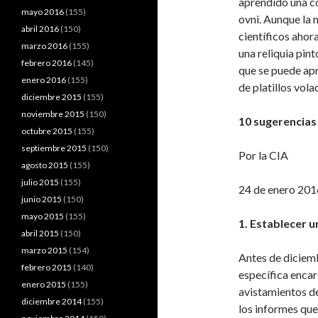
aprendido una c
mayo 2016
(155)
ovni. Aunque la 
abril 2016
(150)
científicos ahor
marzo 2016
(155)
una reliquia pin
febrero 2016
(145)
que se puede apr
enero 2016
(155)
de platillos vola
diciembre 2015
(155)
noviembre 2015
(150)
10 sugerencias 
octubre 2015
(155)
septiembre 2015
(150)
Por la CIA
agosto 2015
(155)
julio 2015
(155)
24 de enero 201
junio 2015
(150)
mayo 2015
(155)
1. Establecer u
abril 2015
(150)
marzo 2015
(154)
Antes de diciem
febrero 2015
(140)
específica encar
enero 2015
(155)
avistamientos de
diciembre 2014
(155)
los informes que