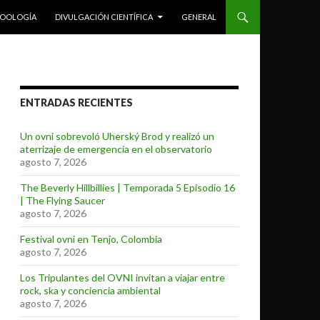
ZOOLOGÍA
DIVULGACIÓN CIENTÍFICA
GENERAL
ENTRADAS RECIENTES
Un ovni sobrevoló Uherský Brod y realizó un
aterrizaje de emergencia en el observatorio
agosto 7, 2026
The Beverly Hillbillies | Temporada 5 Episodio 16
| The Flying Saucer
agosto 7, 2026
Festival ovni en Tenjo, Colombia
agosto 7, 2026
Los Tripulantes del OVNI invitan a viajar entre
rock, ska y conciencia ambiental
agosto 7, 2026