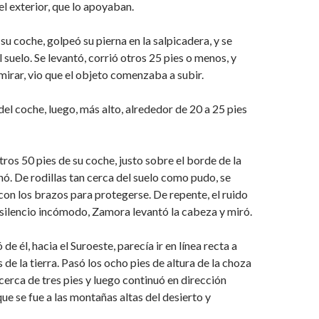
el exterior, que lo apoyaban.
su coche, golpeó su pierna en la salpicadera, y se
l suelo. Se levantó, corrió otros 25 pies o menos, y
mirar, vio que el objeto comenzaba a subir.
 del coche, luego, más alto, alrededor de 20 a 25 pies
ros 50 pies de su coche, justo sobre el borde de la
chó. De rodillas tan cerca del suelo como pudo, se
 con los brazos para protegerse. De repente, el ruido
 silencio incómodo, Zamora levantó la cabeza y miró.
 de él, hacia el Suroeste, parecía ir en línea recta a
 de la tierra. Pasó los ocho pies de altura de la choza
cerca de tres pies y luego continuó en dirección
ue se fue a las montañas altas del desierto y