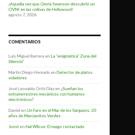
¡Aquella vez que Gloria Swanson descubrió un
OVNI en las colinas de Hollywood!
agosto 7, 2026
COMENTARIOS
Luis Miguel Barrera
en
La “enigmática” Zona del
Silencio”
Martin Diego Honrado
en
Detector de platos
voladores
José Leovaldo Ortiz Díaz
en
¿Sueñan los
extraterrestres mecánicos con humanos
electrónicos?
Daniel
en
Un Faro en el Mar de los Sargazos: 20
años de Marcianitos Verdes
Joost
en
Hal Wilcox: El mago contactado