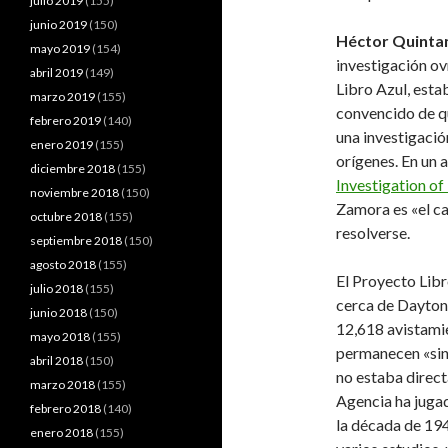
julio 2019
(155)
junio 2019
(150)
Héctor Quintan
mayo 2019
(154)
investigación ov
abril 2019
(149)
Libro Azul, esta
marzo 2019
(155)
convencido de qu
febrero 2019
(140)
una investigació
enero 2019
(155)
orígenes. En un 
diciembre 2018
(155)
Investigation o
noviembre 2018
(150)
Zamora es «el ca
octubre 2018
(155)
resolverse.
septiembre 2018
(150)
agosto 2018
(155)
El Proyecto Lib
julio 2018
(155)
cerca de Dayton,
junio 2018
(150)
12,618 avistami
mayo 2018
(155)
permanecen «sin 
abril 2018
(150)
no estaba direct
marzo 2018
(155)
Agencia ha jugad
febrero 2018
(140)
la década de 194
enero 2018
(155)