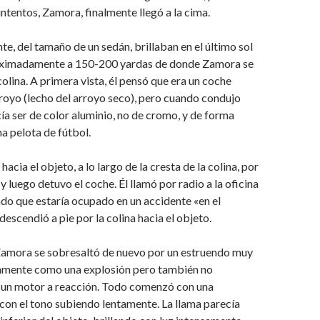
intentos, Zamora, finalmente llegó a la cima.
te, del tamaño de un sedán, brillaban en el último sol
roximadamente a 150-200 yardas de donde Zamora se
colina. A primera vista, él pensó que era un coche
royo (lecho del arroyo seco), pero cuando condujo
ía ser de color aluminio, no de cromo, y de forma
a pelota de fútbol.
cia el objeto, a lo largo de la cresta de la colina, por
y luego detuvo el coche. Él llamó por radio a la oficina
endo que estaría ocupado en un accidente «en el
descendió a pie por la colina hacia el objeto.
amora se sobresaltó de nuevo por un estruendo muy
tamente como una explosión pero también no
un motor a reacción. Todo comenzó con una
 con el tono subiendo lentamente. La llama parecía