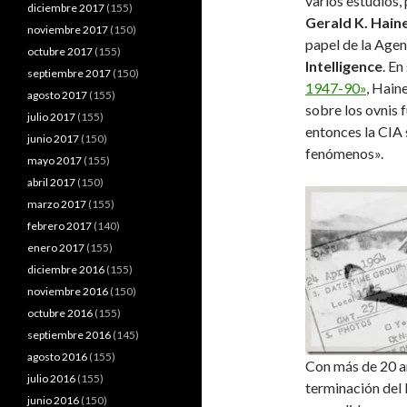
varios estudios, 
diciembre 2017
(155)
Gerald K. Hain
noviembre 2017
(150)
papel de la Agen
octubre 2017
(155)
Intelligence
. En
septiembre 2017
(150)
1947-90»
, Hain
agosto 2017
(155)
sobre los ovnis 
julio 2017
(155)
entonces la CIA 
junio 2017
(150)
fenómenos».
mayo 2017
(155)
abril 2017
(150)
marzo 2017
(155)
febrero 2017
(140)
enero 2017
(155)
diciembre 2016
(155)
noviembre 2016
(150)
octubre 2016
(155)
septiembre 2016
(145)
agosto 2016
(155)
Con más de 20 añ
julio 2016
(155)
terminación del 
junio 2016
(150)