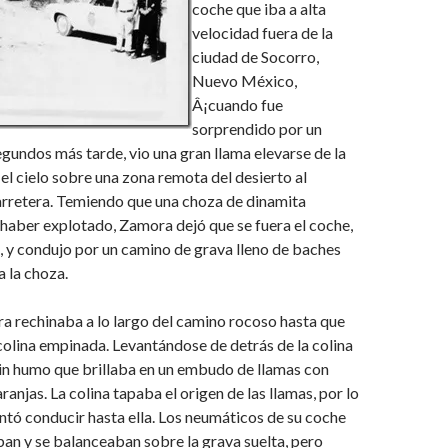
coche que iba a alta
velocidad fuera de la
ciudad de Socorro,
Nuevo México,
Â¡cuando fue
sorprendido por un
egundos más tarde, vio una gran llama elevarse de la
 el cielo sobre una zona remota del desierto al
arretera. Temiendo que una choza de dinamita
haber explotado, Zamora dejó que se fuera el coche,
a, y condujo por un camino de grava lleno de baches
a la choza.
a rechinaba a lo largo del camino rocoso hasta que
colina empinada. Levantándose de detrás de la colina
in humo que brillaba en un embudo de llamas con
aranjas. La colina tapaba el origen de las llamas, por lo
tó conducir hasta ella. Los neumáticos de su coche
ban y se balanceaban sobre la grava suelta, pero