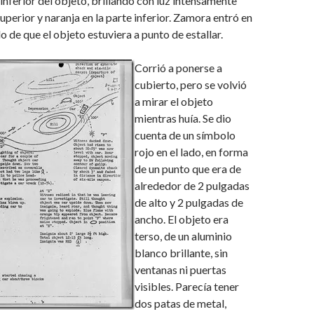
 inferior del objeto, brillando con luz intensamente
superior y naranja en la parte inferior. Zamora entró en
o de que el objeto estuviera a punto de estallar.
Corrió a ponerse a
cubierto, pero se volvió
a mirar el objeto
mientras huía. Se dio
cuenta de un símbolo
rojo en el lado, en forma
de un punto que era de
alrededor de 2 pulgadas
de alto y 2 pulgadas de
ancho. El objeto era
terso, de un aluminio
blanco brillante, sin
ventanas ni puertas
visibles. Parecía tener
dos patas de metal,