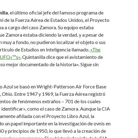
illa
, el último oficial jefe del famoso programa de
ni de la Fuerza Aérea de Estados Unidos, el Proyecto
ba a cargo del caso Zamora. Su equipo estaba
e Zamora estaba diciendo la verdad, y a pesar de
n muy a fondo, no pudieron localizar el objeto o sus
artículo de Estudios en Inteligencia llamado,
«The
f UFO»™s»
, Quintanilla dice que el avistamiento de
so mejor documentado de la historia». Sigue sin
ro Azul se basó en Wright-Patterson Air Force Base
 Ohio. Entre 1947 y 1969, la Fuerza Aérea registró
entos de fenómenos extraños – 701 de los cuales
identificar», como el caso de Zamora. Aunque la CIA
amente afiliada con el Proyecto Libro Azul, la
o un papel importante en la investigación de ovnis en
0 y principios de 1950, lo que llevó a la creación de