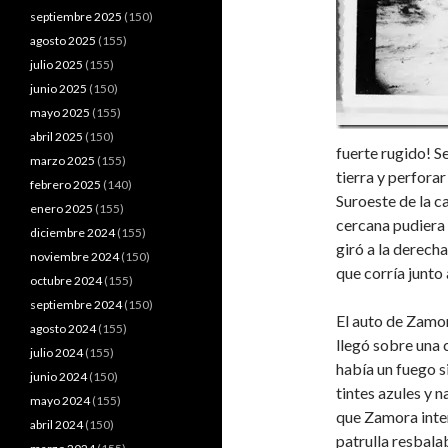
septiembre 2025
(150)
agosto 2025
(155)
julio 2025
(155)
junio 2025
(150)
mayo 2025
(155)
abril 2025
(150)
fuerte rugido! S
marzo 2025
(155)
tierra y perforar
febrero 2025
(140)
Suroeste de la c
enero 2025
(155)
cercana pudiera 
diciembre 2024
(155)
giró a la derech
noviembre 2024
(150)
que corría junto 
octubre 2024
(155)
septiembre 2024
(150)
El auto de Zamor
agosto 2024
(155)
llegó sobre una 
julio 2024
(155)
había un fuego s
junio 2024
(150)
tintes azules y n
mayo 2024
(155)
que Zamora inten
abril 2024
(150)
patrulla resbala