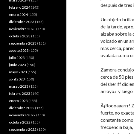
marzo 2024
(155)
después de tres 
febrero 2024
(145)
enero 2024
(155)
Un objeto brillan
diciembre 2023
(155)
de la tarde, ap
noviembre 2023
(150)
alzaba sobre la 
octubre 2023
(155)
volcado en un ar
septiembre 2023
(151)
más cerca, parec
agosto 2023
(155)
ovalada como un
julio 2023
(150)
junio 2023
(150)
Zamora condujo ha
mayo 2023
(155)
cerca de 50 pies 
abril 2023
(150)
del sheriff dici
marzo 2023
(155)
arroyo», y luego 
febrero 2023
(140)
enero 2023
(155)
Â¡Roooaaarrr! Z
diciembre 2022
(155)
fuerte, no exac
noviembre 2022
(150)
constante como 
octubre 2022
(155)
frecuencia baja,
septiembre 2022
(150)