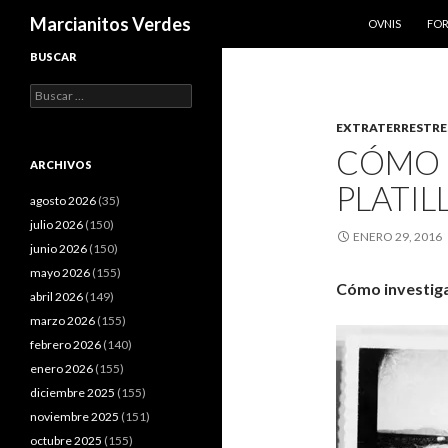
SALTAR AL CO
Buscar
Marcianitos Verdes
OVNIS
FO
BUSCAR
Buscar:
EXTRATERRESTRE
CÓMO 
ARCHIVOS
PLATIL
agosto 2026
(35)
julio 2026
(150)
ENERO 29, 2016
junio 2026
(150)
mayo 2026
(155)
Cómo investigar
abril 2026
(149)
marzo 2026
(155)
febrero 2026
(140)
enero 2026
(155)
diciembre 2025
(155)
noviembre 2025
(151)
octubre 2025
(155)