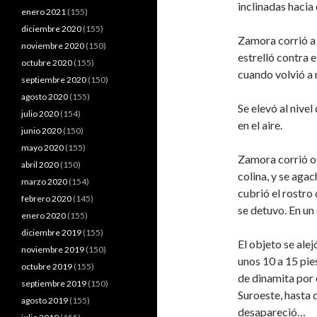
inclinadas hacia 
enero 2021
(155)
diciembre 2020
(155)
Zamora corrió a 
noviembre 2020
(150)
estrelló contra e
octubre 2020
(155)
cuando volvió a 
septiembre 2020
(150)
agosto 2020
(155)
Se elevó al nivel
julio 2020
(154)
en el aire.
junio 2020
(150)
mayo 2020
(155)
Zamora corrió ot
abril 2020
(150)
colina, y se aga
marzo 2020
(154)
cubrió el rostro
febrero 2020
(145)
se detuvo. En un
enero 2020
(155)
diciembre 2019
(155)
El objeto se alejó
noviembre 2019
(150)
unos 10 a 15 pies
octubre 2019
(155)
de dinamita por 
septiembre 2019
(150)
Suroeste, hasta q
agosto 2019
(155)
desapareció…