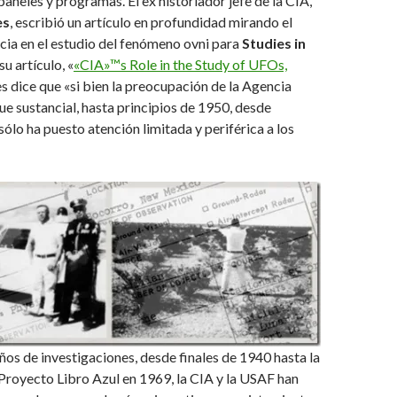
paneles y programas. El ex historiador jefe de la CIA,
es
, escribió un artículo en profundidad mirando el
cia en el estudio del fenómeno ovni para
Studies in
 su artículo, «
«CIA»™s Role in the Study of UFOs,
es dice que «si bien la preocupación de la Agencia
fue sustancial, hasta principios de 1950, desde
sólo ha puesto atención limitada y periférica a los
os de investigaciones, desde finales de 1940 hasta la
Proyecto Libro Azul en 1969, la CIA y la USAF han