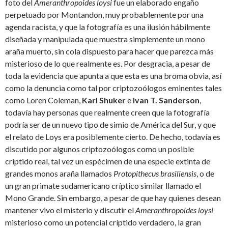
foto del
Ameranthropoides loysi
fue un elaborado engaño
perpetuado por Montandon, muy probablemente por una
agenda racista, y que la fotografía es una ilusión hábilmente
diseñada y manipulada que muestra simplemente un mono
araña muerto, sin cola dispuesto para hacer que parezca más
misterioso de lo que realmente es. Por desgracia, a pesar de
toda la evidencia que apunta a que esta es una broma obvia, así
como la denuncia como tal por criptozoólogos eminentes tales
como Loren Coleman,
Karl Shuker
e
Ivan T. Sanderson
,
todavía hay personas que realmente creen que la fotografía
podría ser de un nuevo tipo de simio de América del Sur, y que
el relato de Loys era posiblemente cierto. De hecho, todavía es
discutido por algunos criptozoólogos como un posible
críptido real, tal vez un espécimen de una especie extinta de
grandes monos araña llamados
Protopithecus brasiliensis
, o de
un gran primate sudamericano críptico similar llamado el
Mono Grande. Sin embargo, a pesar de que hay quienes desean
mantener vivo el misterio y discutir el
Ameranthropoides loysi
misterioso como un potencial críptido verdadero, la gran