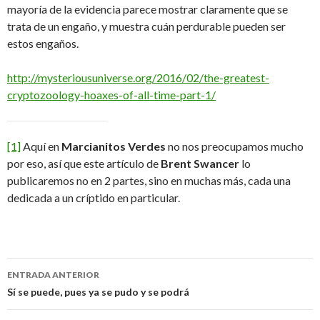
mayoría de la evidencia parece mostrar claramente que se
trata de un engaño, y muestra cuán perdurable pueden ser
estos engaños.
http://mysteriousuniverse.org/2016/02/the-greatest-
cryptozoology-hoaxes-of-all-time-part-1/
[1]
Aquí en
Marcianitos Verdes
no nos preocupamos mucho
por eso, así que este artículo de
Brent Swancer
lo
publicaremos no en 2 partes, sino en muchas más, cada una
dedicada a un críptido en particular.
Navegación
ENTRADA ANTERIOR
de
Sí se puede, pues ya se pudo y se podrá
entradas