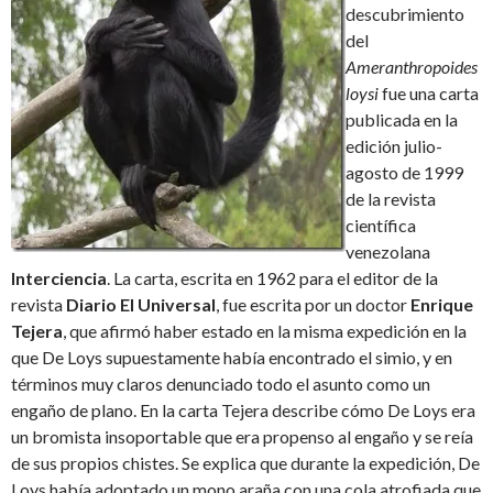
descubrimiento
del
Ameranthropoides
loysi
fue una carta
publicada en la
edición julio-
agosto de 1999
de la revista
científica
venezolana
Interciencia
. La carta, escrita en 1962 para el editor de la
revista
Diario El Universal
, fue escrita por un doctor
Enrique
Tejera
, que afirmó haber estado en la misma expedición en la
que De Loys supuestamente había encontrado el simio, y en
términos muy claros denunciado todo el asunto como un
engaño de plano. En la carta Tejera describe cómo De Loys era
un bromista insoportable que era propenso al engaño y se reía
de sus propios chistes. Se explica que durante la expedición, De
Loys había adoptado un mono araña con una cola atrofiada que