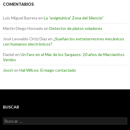
COMENTARIOS
Luis Miguel Barrera
en
La “enigmática” Zona del Silencio”
Martin Diego Honrado
en
Detector de platos voladores
José Leovaldo Ortiz Díaz
en
¿Sueñan los extraterrestres mecánicos
con humanos electrónicos?
Daniel
en
Un Faro en el Mar de los Sargazos: 20 años de Marcianitos
Verdes
Joost
en
Hal Wilcox: El mago contactado
BUSCAR
Buscar: