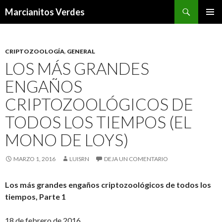
Buscar
Marcianitos Verdes
SALTAR
MENÚ
AL
PRINCI
CONTENIDO
CRIPTOZOOLOGÍA
,
GENERAL
LOS MÁS GRANDES
ENGAÑOS
CRIPTOZOOLÓGICOS DE
TODOS LOS TIEMPOS (EL
MONO DE LOYS)
MARZO 1, 2016
LUISRN
DEJA UN COMENTARIO
Los más grandes engaños criptozoológicos de todos los
tiempos, Parte 1
18 de febrero de 2016