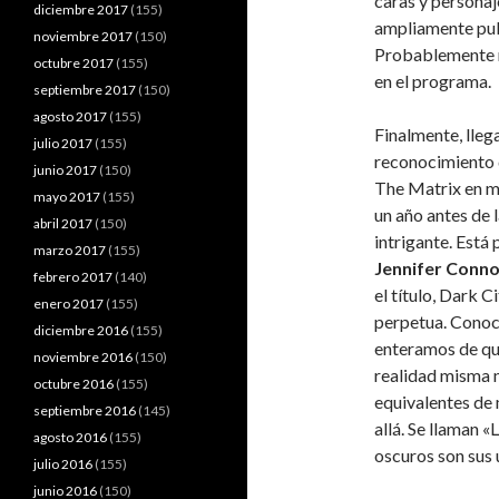
caras y personaj
diciembre 2017
(155)
ampliamente pub
noviembre 2017
(150)
Probablemente n
octubre 2017
(155)
en el programa.
septiembre 2017
(150)
agosto 2017
(155)
Finalmente, lleg
julio 2017
(155)
reconocimiento q
junio 2017
(150)
The Matrix en m
mayo 2017
(155)
un año antes de 
abril 2017
(150)
intrigante. Está
marzo 2017
(155)
Jennifer Conno
febrero 2017
(140)
el título, Dark C
enero 2017
(155)
perpetua. Conoce
diciembre 2016
(155)
enteramos de que
noviembre 2016
(150)
realidad misma n
octubre 2016
(155)
equivalentes de
septiembre 2016
(145)
allá. Se llaman 
agosto 2016
(155)
oscuros son sus 
julio 2016
(155)
junio 2016
(150)