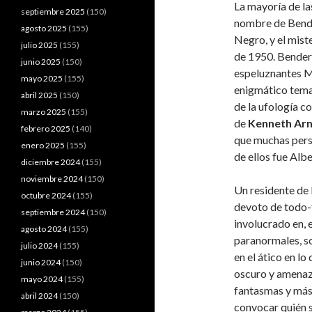
La mayoría de la
septiembre 2025
(150)
nombre de Bende
agosto 2025
(155)
Negro, y el mist
julio 2025
(155)
de 1950. Bender 
junio 2025
(150)
espeluznantes MI
mayo 2025
(155)
enigmático tema
abril 2025
(150)
de la ufología c
marzo 2025
(155)
de
Kenneth Arn
febrero 2025
(140)
que muchas pers
enero 2025
(155)
de ellos fue Alb
diciembre 2024
(155)
noviembre 2024
(150)
Un residente de 
octubre 2024
(155)
devoto de todo-
septiembre 2024
(150)
involucrado en, 
agosto 2024
(155)
paranormales, so
julio 2024
(155)
en el ático en lo
junio 2024
(150)
oscuro y amenaza
mayo 2024
(155)
fantasmas y más,
abril 2024
(150)
convocar quién 