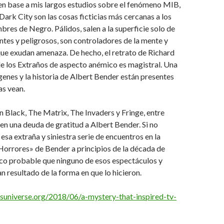
 en base a mis largos estudios sobre el fenómeno MIB,
 Dark City son las cosas ficticias más cercanas a los
es de Negro. Pálidos, salen a la superficie solo de
es y peligrosos, son controladores de la mente y
ue exudan amenaza. De hecho, el retrato de Richard
e los Extraños de aspecto anémico es magistral. Una
genes y la historia de Albert Bender están presentes
as vean.
n Black, The Matrix, The Invaders y Fringe, entre
nen una deuda de gratitud a Albert Bender. Si no
esa extraña y siniestra serie de encuentros en la
Horrores» de Bender a principios de la década de
co probable que ninguno de esos espectáculos y
n resultado de la forma en que lo hicieron.
usuniverse.org/2018/06/a-mystery-that-inspired-tv-