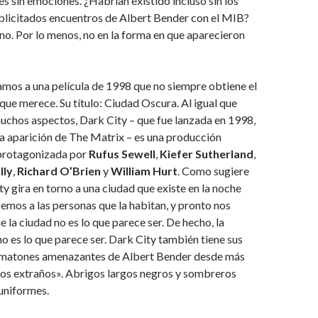
es sin emociones. ¿Habrían existido incluso sin los
licitados encuentros de Albert Bender con el MIB?
o. Por lo menos, no en la forma en que aparecieron
amos a una película de 1998 que no siempre obtiene el
ue merece. Su título: Ciudad Oscura. Al igual que
uchos aspectos, Dark City – que fue lanzada en 1998,
la aparición de The Matrix – es una producción
 protagonizada por
Rufus Sewell
,
Kiefer Sutherland
,
lly
,
Richard O’Brien
y
William Hurt
. Como sugiere
ity gira en torno a una ciudad que existe en la noche
mos a las personas que la habitan, y pronto nos
 la ciudad no es lo que parece ser. De hecho, la
o es lo que parece ser. Dark City también tiene sus
 matones amenazantes de Albert Bender desde más
«Los extraños». Abrigos largos negros y sombreros
uniformes.