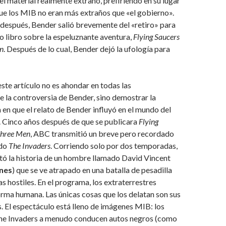
el material realmente extraño, prefiriendo en su lugar
ue los MIB no eran más extraños que «el gobierno».
 después, Bender salió brevemente del «retiro» para
io libro sobre la espeluznante aventura,
Flying Saucers
n
. Después de lo cual, Bender dejó la ufología para
este artículo no es ahondar en todas las
 la controversia de Bender, sino demostrar la
 en que el relato de Bender influyó en el mundo del
. Cinco años después de que se publicara
Flying
Three Men
, ABC transmitió un breve pero recordado
ado
The Invaders
. Corriendo solo por dos temporadas,
ó la historia de un hombre llamado David Vincent
nes
) que se ve atrapado en una batalla de pesadilla
as hostiles. En el programa, los extraterrestres
rma humana. Las únicas cosas que los delatan son sus
 El espectáculo está lleno de imágenes MIB: los
The Invaders a menudo conducen autos negros (como