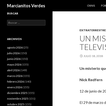
SALTAR AL CO
Buscar
Marcianitos Verdes
OVNIS
FO
BUSCAR
Buscar:
EXTRATERRESTRE
UN MIS
ARCHIVOS
TELEVI
agosto 2026
(25)
julio 2026
(150)
JULIO 18, 2018
junio 2026
(150)
mayo 2026
(155)
Un misterio que 
abril 2026
(149)
marzo 2026
(155)
Nick Redfern
febrero 2026
(140)
enero 2026
(155)
12 de junio de 2
diciembre 2025
(155)
noviembre 2025
(151)
El 29 de marzo 
octubre 2025
(155)