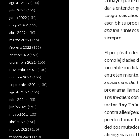
la mayor parte d
agosto 2022
(155)
dar a entender q
julio 2022
(155)
Luego, seis años
junio 2022
(150)
escribir su prop
mayo 2022
(155)
and the Three Me
abril 2022
(150)
siempre.
marzo 2022
(155)
febrero 2022
(135)
El propósito de 
enero 2022
(153)
complejidades de
diciembre 2021
(155)
increíble medida
noviembre 2021
(150)
entretenimiento
octubre 2021
(155)
Saucers and the 
septiembre 2021
(150)
programa llam
agosto 2021
(155)
The Invaders
cont
julio 2021
(155)
(actor
Roy Thin
junio 2021
(150)
contra alienígen
mayo 2021
(155)
pueden tomar fo
abril 2021
(150)
deditos mutados.
marzo 2021
(155)
alienígenas en 
febrero 2021
(140)