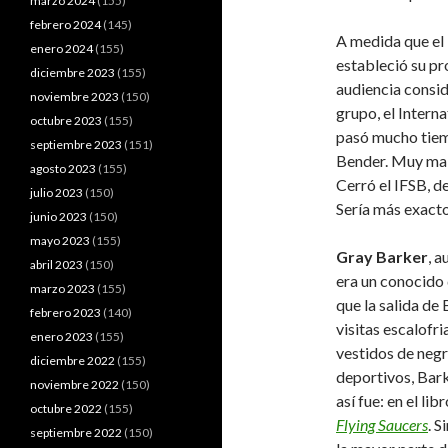
marzo 2024
(155)
febrero 2024
(145)
A medida que el 
enero 2024
(155)
estableció su pr
diciembre 2023
(155)
audiencia consid
noviembre 2023
(150)
grupo, el Intern
octubre 2023
(155)
pasó mucho tiem
septiembre 2023
(151)
Bender. Muy mal
agosto 2023
(155)
Cerró el IFSB, d
julio 2023
(150)
Sería más exacto
junio 2023
(150)
mayo 2023
(155)
Gray Barker
, a
abril 2023
(150)
era un conocido
marzo 2023
(155)
que la salida de
febrero 2023
(140)
visitas escalofr
enero 2023
(155)
vestidos de negr
diciembre 2022
(155)
deportivos, Bark
noviembre 2022
(150)
así fue: en el li
octubre 2022
(155)
Flying Saucers
. 
septiembre 2022
(150)