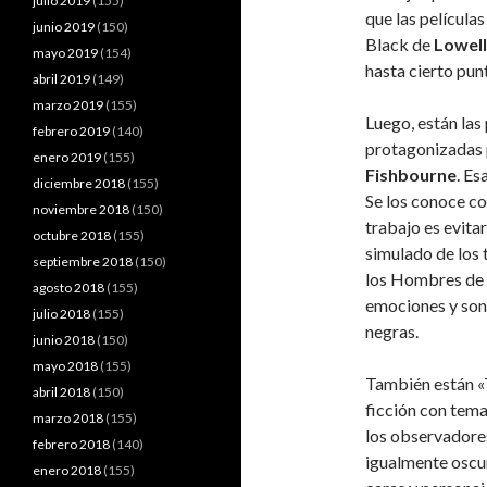
julio 2019
(155)
que las película
junio 2019
(150)
Black de
Lowel
mayo 2019
(154)
hasta cierto pun
abril 2019
(149)
marzo 2019
(155)
Luego, están las
febrero 2019
(140)
protagonizadas
enero 2019
(155)
Fishbourne
. Es
diciembre 2018
(155)
Se los conoce c
noviembre 2018
(150)
trabajo es evita
octubre 2018
(155)
simulado de los t
septiembre 2018
(150)
los Hombres de 
agosto 2018
(155)
emociones y son 
julio 2018
(155)
negras.
junio 2018
(150)
mayo 2018
(155)
También están 
abril 2018
(150)
ficción con tema
marzo 2018
(155)
los observadores
febrero 2018
(140)
igualmente oscuro
enero 2018
(155)