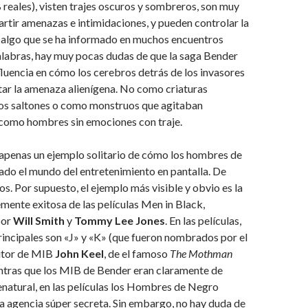
 reales), visten trajes oscuros y sombreros, son muy
rtir amenazas e intimidaciones, y pueden controlar la
algo que se ha informado en muchos encuentros
alabras, hay muy pocas dudas de que la saga Bender
fluencia en cómo los cerebros detrás de los invasores
tar la amenaza alienígena. No como criaturas
os saltones o como monstruos que agitaban
 como hombres sin emociones con traje.
 apenas un ejemplo solitario de cómo los hombres de
ado el mundo del entretenimiento en pantalla. De
s. Por supuesto, el ejemplo más visible y obvio es la
lemente exitosa de las películas Men in Black,
por
Will Smith
y
Tommy Lee Jones
. En las películas,
rincipales son «J» y «K» (que fueron nombrados por el
utor de MIB
John Keel
, de el famoso
The Mothman
entras que los MIB de Bender eran claramente de
natural, en las películas los Hombres de Negro
a agencia súper secreta. Sin embargo, no hay duda de