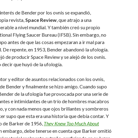
interés de Bender por los ovnis se expandió,
opia revista,
Space Review
, que atrajo a una
erable a nivel mundial. Y también creó su propio
ational Flying Saucer Bureau (IFSB). Sin embargo, no
po antes de que las cosas empezaran a ir mal para
. De repente, en 1953, Bender abandonó la ufología.
ejó de producir Space Review y se alejó de los ovnis.
 decir que huyó de la ufología.
utor y editor de asuntos relacionados con los ovnis,
 de Bender y finalmente se hizo amigo. Cuando supo
 Bender de la ufología fue provocada por una serie de
iantes e intimidantes de un trío de hombres macabros
o, y con nada menos que ojos brillantes y sombreros
er supo que esta era una historia que debía contar. Y
bro de Barker de 1956,
They Knew Too Much About
Sin embargo, debe tenerse en cuenta que Barker omitió