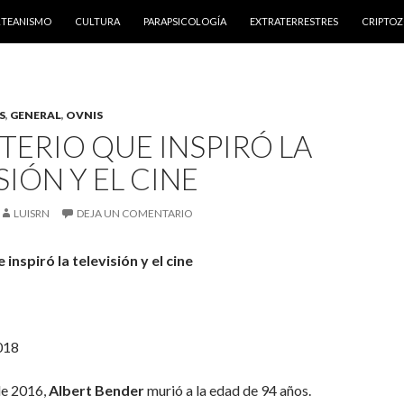
NTENIDO
RTEANISMO
CULTURA
PARAPSICOLOGÍA
EXTRATERRESTRES
CRIPTO
S
,
GENERAL
,
OVNIS
TERIO QUE INSPIRÓ LA
SIÓN Y EL CINE
LUISRN
DEJA UN COMENTARIO
inspiró la televisión y el cine
018
de 2016,
Albert Bender
murió a la edad de 94 años.