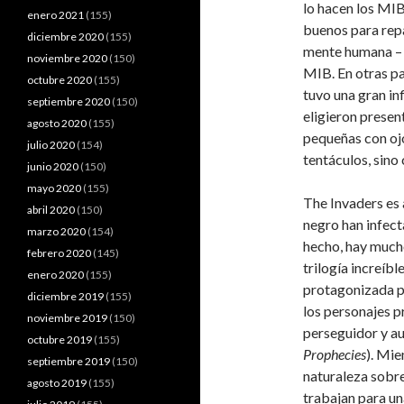
lo hacen los MIB
enero 2021
(155)
buenos para repa
diciembre 2020
(155)
mente humana – 
noviembre 2020
(150)
MIB. En otras p
octubre 2020
(155)
tuvo una gran in
septiembre 2020
(150)
eligieron presen
agosto 2020
(155)
pequeñas con oj
julio 2020
(154)
tentáculos, sino
junio 2020
(150)
mayo 2020
(155)
The Invaders es
abril 2020
(150)
negro han infect
marzo 2020
(154)
hecho, hay mucho
febrero 2020
(145)
trilogía increíb
enero 2020
(155)
protagonizada 
diciembre 2019
(155)
los personajes p
noviembre 2019
(150)
perseguidor y a
octubre 2019
(155)
Prophecies
). Mi
septiembre 2019
(150)
naturaleza sobre
agosto 2019
(155)
trabajan para un