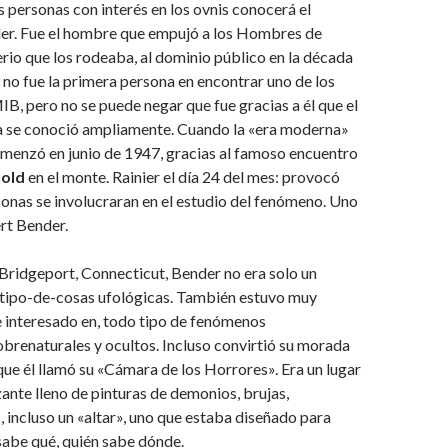
s personas con interés en los ovnis conocerá el
r. Fue el hombre que empujó a los Hombres de
erio que los rodeaba, al dominio público en la década
no fue la primera persona en encontrar uno de los
B, pero no se puede negar que fue gracias a él que el
 se conoció ampliamente. Cuando la «era moderna»
omenzó en junio de 1947, gracias al famoso encuentro
old
en el monte. Rainier el día 24 del mes: provocó
onas se involucraran en el estudio del fenómeno. Uno
ert Bender.
Bridgeport, Connecticut, Bender no era solo un
tipo-de-cosas ufológicas. También estuvo muy
e interesado en, todo tipo de fenómenos
brenaturales y ocultos. Incluso convirtió su morada
 que él llamó su «Cámara de los Horrores». Era un lugar
nte lleno de pinturas de demonios, brujas,
 incluso un «altar», uno que estaba diseñado para
sabe qué, quién sabe dónde.