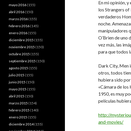
En mi opinión, y
mayo 2016
(155)
los Strangers of
abril 2016
(150)
verdaderos Hombr
marzo 2016
(155)
noche. Amenazant
febrero 2016
(145)
manipuladores q
enero 2016
(155)
O’Brien de uno d
diciembre 2015
(155)
vez más, las imá
noviembre 2015
(150)
para que todos l
octubre 2015
(155)
septiembre 2015
(150)
Dark City, Men i
agosto 2015
(155)
otros, todos tie
julio 2015
(155)
hubiera sido por 
junio 2015
(150)
«Cámara de los 
mayo 2015
(155)
1950, es muy po
abril 2015
(150)
películas hubiera
marzo 2015
(154)
febrero 2015
(140)
http://mysterio
enero 2015
(155)
and-movies/
diciembre 2014
(155)