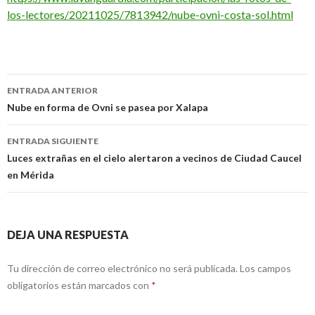
los-lectores/20211025/7813942/nube-ovni-costa-sol.html
Navegación
ENTRADA ANTERIOR
de
Nube en forma de Ovni se pasea por Xalapa
entradas
ENTRADA SIGUIENTE
Luces extrañas en el cielo alertaron a vecinos de Ciudad Caucel
en Mérida
DEJA UNA RESPUESTA
Tu dirección de correo electrónico no será publicada.
Los campos
obligatorios están marcados con
*