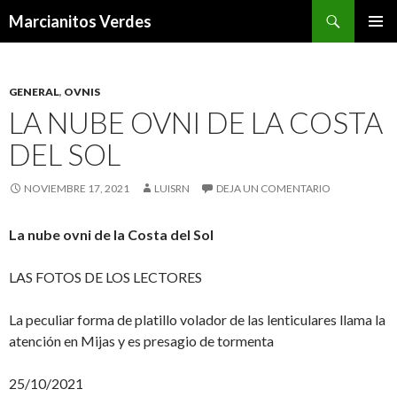
Buscar
Marcianitos Verdes
SALTAR
MENÚ
AL
PRINCI
CONTENIDO
GENERAL
,
OVNIS
LA NUBE OVNI DE LA COSTA
DEL SOL
NOVIEMBRE 17, 2021
LUISRN
DEJA UN COMENTARIO
La nube ovni de la Costa del Sol
LAS FOTOS DE LOS LECTORES
La peculiar forma de platillo volador de las lenticulares llama la
atención en Mijas y es presagio de tormenta
25/10/2021