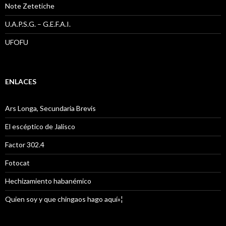
Note Zetetiche
U.A.P.S.G. – G.E.F.A.I.
UFOFU
ENLACES
Ars Longa, Secundaria Brevis
El escéptico de Jalisco
Factor 302.4
Fotocat
Hechizamiento habanémico
Quien soy y que chingaos hago aquí»¦