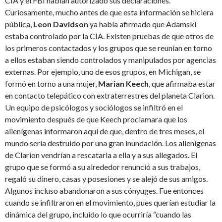
CIA y el FBI habían autorizado sus declaraciones.
Curiosamente, mucho antes de que esta información se hiciera
pública,
Leon Davidson
ya había afirmado que Adamski
estaba controlado por la CIA. Existen pruebas de que otros de
los primeros contactados y los grupos que se reunían en torno
a ellos estaban siendo controlados y manipulados por agencias
externas. Por ejemplo, uno de esos grupos, en Michigan, se
formó en torno a una mujer,
Marian Keech
, que afirmaba estar
en contacto telepático con extraterrestres del planeta Clarion.
Un equipo de psicólogos y sociólogos se infiltró en el
movimiento después de que Keech proclamara que los
alienígenas informaron aquí de que, dentro de tres meses, el
mundo sería destruido por una gran inundación. Los alienígenas
de Clarion vendrían a rescatarla a ella y a sus allegados. El
grupo que se formó a su alrededor renunció a sus trabajos,
regaló su dinero, casas y posesiones y se alejó de sus amigos.
Algunos incluso abandonaron a sus cónyuges. Fue entonces
cuando se infiltraron en el movimiento, pues querían estudiar la
dinámica del grupo, incluido lo que ocurriría “cuando las