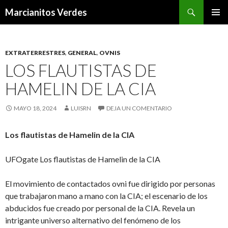
Buscar
Marcianitos Verdes
SALTAR
MENÚ
AL
PRINCI
CONTENIDO
EXTRATERRESTRES
,
GENERAL
,
OVNIS
LOS FLAUTISTAS DE
HAMELIN DE LA CIA
MAYO 18, 2024
LUISRN
DEJA UN COMENTARIO
Los flautistas de Hamelin de la CIA
UFOgate Los flautistas de Hamelin de la CIA
El movimiento de contactados ovni fue dirigido por personas
que trabajaron mano a mano con la CIA; el escenario de los
abducidos fue creado por personal de la CIA. Revela un
intrigante universo alternativo del fenómeno de los