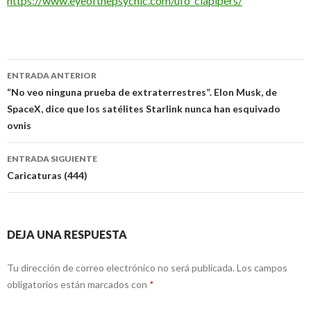
https://www.eyeofthepsychic.com/ufo_ciapipers/
Navegación
ENTRADA ANTERIOR
de
“No veo ninguna prueba de extraterrestres”. Elon Musk, de
SpaceX, dice que los satélites Starlink nunca han esquivado
entradas
ovnis
ENTRADA SIGUIENTE
Caricaturas (444)
DEJA UNA RESPUESTA
Tu dirección de correo electrónico no será publicada.
Los campos
obligatorios están marcados con
*