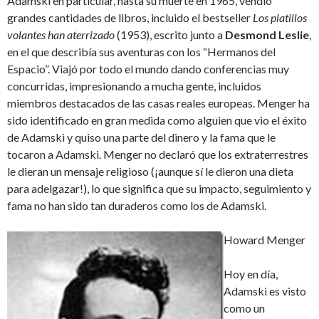
Adamski en particular, hasta su muerte en 1965, vendió
grandes cantidades de libros, incluido el bestseller
Los platillos
volantes han aterrizado
(1953), escrito junto a
Desmond Leslie
,
en el que describía sus aventuras con los “Hermanos del
Espacio”. Viajó por todo el mundo dando conferencias muy
concurridas, impresionando a mucha gente, incluidos
miembros destacados de las casas reales europeas. Menger ha
sido identificado en gran medida como alguien que vio el éxito
de Adamski y quiso una parte del dinero y la fama que le
tocaron a Adamski. Menger no declaró que los extraterrestres
le dieran un mensaje religioso (¡aunque sí le dieron una dieta
para adelgazar!), lo que significa que su impacto, seguimiento y
fama no han sido tan duraderos como los de Adamski.
Howard Menger
Hoy en día,
Adamski es visto
como un