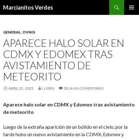
Buscar
Marcianitos Verdes
SALTAR
MENÚ
AL
PRINCI
CONTENIDO
GENERAL
,
OVNIS
APARECE HALO SOLAR EN
CDMX Y EDOMEX TRAS
AVISTAMIENTO DE
METEORITO
ABRIL 23, 2025
LUISRN
DEJA UN COMENTARIO
Aparece halo solar en CDMX y Edomex tras avistamiento
de meteorito
Luego de la extraña aparición de un bólido en el cielo, por la
tarde hubo un nuevo avistamiento en la CDMX, Edomex y