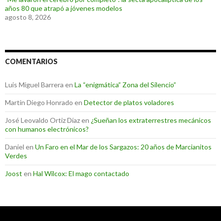
años 80 que atrapó a jóvenes modelos
agosto 8, 2026
COMENTARIOS
Luis Miguel Barrera
en
La “enigmática” Zona del Silencio”
Martin Diego Honrado
en
Detector de platos voladores
José Leovaldo Ortiz Díaz
en
¿Sueñan los extraterrestres mecánicos
con humanos electrónicos?
Daniel
en
Un Faro en el Mar de los Sargazos: 20 años de Marcianitos
Verdes
Joost
en
Hal Wilcox: El mago contactado