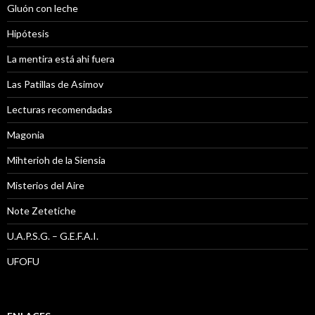
Gluón con leche
Hipótesis
La mentira está ahi fuera
Las Patillas de Asimov
Lecturas recomendadas
Magonia
Mihterioh de la Siensia
Misterios del Aire
Note Zetetiche
U.A.P.S.G. – G.E.F.A.I.
UFOFU