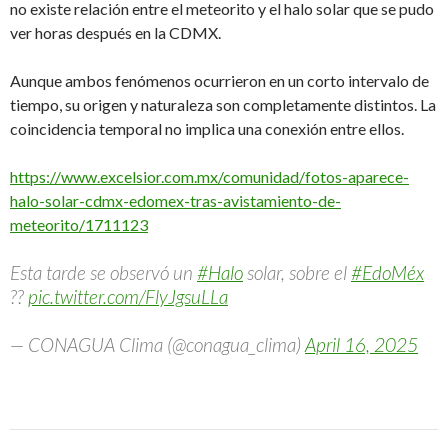
no existe relación entre el meteorito y el halo solar que se pudo
ver horas después en la CDMX.
Aunque ambos fenómenos ocurrieron en un corto intervalo de
tiempo, su origen y naturaleza son completamente distintos. La
coincidencia temporal no implica una conexión entre ellos.
https://www.excelsior.com.mx/comunidad/fotos-aparece-
halo-solar-cdmx-edomex-tras-avistamiento-de-
meteorito/1711123
Esta tarde se observó un
#Halo
solar, sobre el
#EdoMéx
??
pic.twitter.com/FlyJgsuLLa
— CONAGUA Clima (@conagua_clima)
April 16, 2025
Navegación