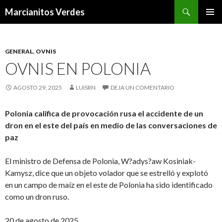
Buscar
Marcianitos Verdes
SALTAR
MENÚ
AL
PRINCI
CONTENIDO
GENERAL
,
OVNIS
OVNIS EN POLONIA
AGOSTO 29, 2025
LUISRN
DEJA UN COMENTARIO
Polonia califica de provocación rusa el accidente de un
dron en el este del país en medio de las conversaciones de
paz
El ministro de Defensa de Polonia, W?adys?aw Kosiniak-
Kamysz, dice que un objeto volador que se estrelló y explotó
en un campo de maíz en el este de Polonia ha sido identificado
como un dron ruso.
20 de agosto de 2025