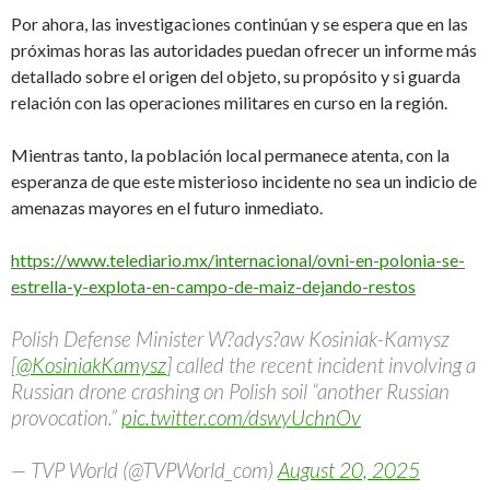
Por ahora, las investigaciones continúan y se espera que en las
próximas horas las autoridades puedan ofrecer un informe más
detallado sobre el origen del objeto, su propósito y si guarda
relación con las operaciones militares en curso en la región.
Mientras tanto, la población local permanece atenta, con la
esperanza de que este misterioso incidente no sea un indicio de
amenazas mayores en el futuro inmediato.
https://www.telediario.mx/internacional/ovni-en-polonia-se-
estrella-y-explota-en-campo-de-maiz-dejando-restos
Polish Defense Minister W?adys?aw Kosiniak-Kamysz
[
@KosiniakKamysz
] called the recent incident involving a
Russian drone crashing on Polish soil “another Russian
provocation.”
pic.twitter.com/dswyUchnOv
— TVP World (@TVPWorld_com)
August 20, 2025