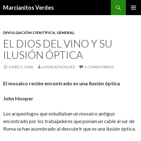
Buscar
Marcianitos Verdes
SALTAR
MENÚ
AL
PRINCI
CONTENIDO
DIVULGACIÓN CIENTÍFICA
,
GENERAL
EL DIOS DEL VINO Y SU
ILUSIÓN ÓPTICA
JUNIO 5, 2006
LUIS RUIZ NOGUEZ
2 COMENTARIOS
El mosaico recién encontrado es una ilusión óptica
John Hooper
Los arqueólogos que estudiaban un mosaico antiguo
encontrado por los trabajadores que ponían un cable al sur de
Roma se han asombrado al descubrir que es una ilusión óptica.