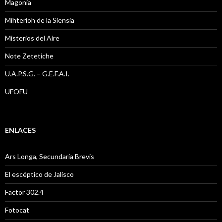
Magonia
Mihterioh de la Siensia
Misterios del Aire
Note Zetetiche
U.A.P.S.G. – G.E.F.A.I.
UFOFU
ENLACES
Ars Longa, Secundaria Brevis
El escéptico de Jalisco
Factor 302.4
Fotocat