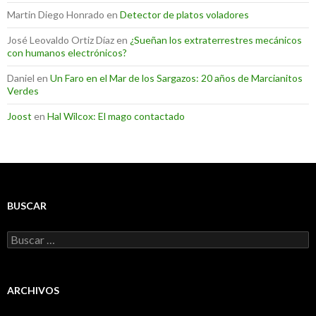
Martin Diego Honrado
en
Detector de platos voladores
José Leovaldo Ortiz Díaz
en
¿Sueñan los extraterrestres mecánicos
con humanos electrónicos?
Daniel
en
Un Faro en el Mar de los Sargazos: 20 años de Marcianitos
Verdes
Joost
en
Hal Wilcox: El mago contactado
BUSCAR
Buscar:
ARCHIVOS