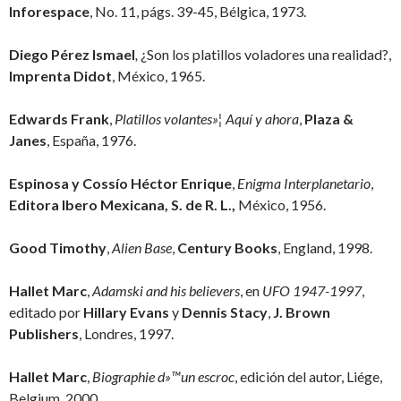
Inforespace
, No. 11, págs. 39-45, Bélgica, 1973.
Diego Pérez Ismael
,
¿Son los platillos voladores una realidad?,
Imprenta Didot
, México, 1965.
Edwards Frank
,
Platillos volantes»¦ Aquí y ahora
,
Plaza &
Janes
, España, 1976.
Espinosa y Cossío Héctor Enrique
,
Enigma Interplanetario
,
Editora Ibero Mexicana, S. de R. L.,
México, 1956.
Good Timothy
,
Alien Base
,
Century Books
, England, 1998.
Hallet Marc
,
Adamski and his believers
, en
UFO 1947-1997
,
editado por
Hillary Evans
y
Dennis Stacy
,
J. Brown
Publishers
, Londres, 1997.
Hallet Marc
,
Biographie d»™un escroc
, edición del autor, Liége,
Belgium, 2000.