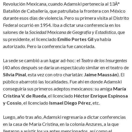
Revolución Mexicana, cuando Adamski pertenecía al 13Â°
Batallón de Caballería, que patrullaba la frontera con México
durante esos días de violencia. Pero su primera visita al Distrito
Federal ocurrió en 1954. Iba a dictar una conferencia en los
salones de la
Sociedad Mexicana de Geografía y Estadística
, que
su presidente, el licenciado
Emilio Portes Gil
ya había
autorizado. Pero la conferencia fue cancelada.
La sede se cambió a un lugar ad-hoc: el
Teatro de los Insurgentes
(40 años después se daría un espectáculo similar en el teatro de
Silvia Pinal
, esta vez con otro charlatán:
Jaime Maussán
). El
público abarrotó las localidades. Fue ahí en donde Adamski
conseguiría sus primeros adeptos mexicanos: su amiga
María
Cristina V. de Rueda
, el licenciado
Héctor Enrique Espinosa
y Cossio
, el licenciado
Ismael Diego Pérez
, etc.
Luego, año tras año, Adamski regresaría a dictar conferencias
en la casa de María Cristina, en la colonia Anzures, a la que
llegaron a asistir los ya antes mencionados, así como el