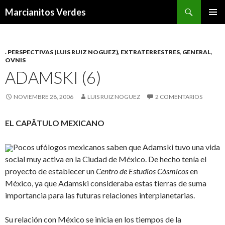
Buscar
Marcianitos Verdes
SALTAR
MENÚ
AL
PRINCI
CONTENIDO
. PERSPECTIVAS (LUIS RUIZ NOGUEZ)
,
EXTRATERRESTRES
,
GENERAL
,
OVNIS
ADAMSKI (6)
NOVIEMBRE 28, 2006
LUIS RUIZ NOGUEZ
2 COMENTARIOS
EL CAPÃTULO MEXICANO
Pocos ufólogos mexicanos saben que Adamski tuvo una vida
social muy activa en la Ciudad de México. De hecho tenía el
proyecto de establecer un
Centro de Estudios Cósmicos
en
México, ya que Adamski consideraba estas tierras de suma
importancia para las futuras relaciones interplanetarias.
Su relación con México se inicia en los tiempos de la