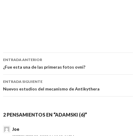
Navegación
ENTRADA ANTERIOR
de
¿Fue esta una de las primeras fotos ovni?
entradas
ENTRADA SIGUIENTE
Nuevos estudios del mecanismo de Antikythera
2 PENSAMIENTOS EN “ADAMSKI (6)”
Joe