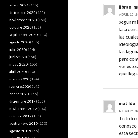
enero 2021
(155)
jibrael 
diciembre 2020
(155)
ABRIL 15, 
noviembre 2020
(150)
segun m 
octubre 2020
(155)
la creenc
septiembre 2020
(150)
las cuale
agosto 2020
(155)
ideologi
julio 2020
(154)
las lagun
junio 2020
(150)
para cont
mayo 2020
(155)
ver estos
abril 2020
(150)
que llega
marzo 2020
(154)
febrero 2020
(145)
enero 2020
(155)
diciembre 2019
(155)
matilde
noviembre 2019
(150)
NOVIEMBRE 
octubre 2019
(155)
Todo lo q
septiembre 2019
(150)
conosco 
agosto 2019
(155)
esta sect