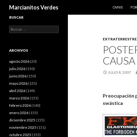
SALTAR AL CO
Buscar
Marcianitos Verdes
OVNIS
FO
BUSCAR
Buscar:
EXTRATERRESTRE
POSTER
ARCHIVOS
CAUSA
agosto 2026
(20)
julio 2026
(150)
JULIO 8, 2007
junio 2026
(150)
mayo 2026
(155)
abril 2026
(149)
Preocupación p
marzo 2026
(155)
swástica
febrero 2026
(140)
enero 2026
(155)
diciembre 2025
(155)
noviembre 2025
(151)
octubre 2025
(155)