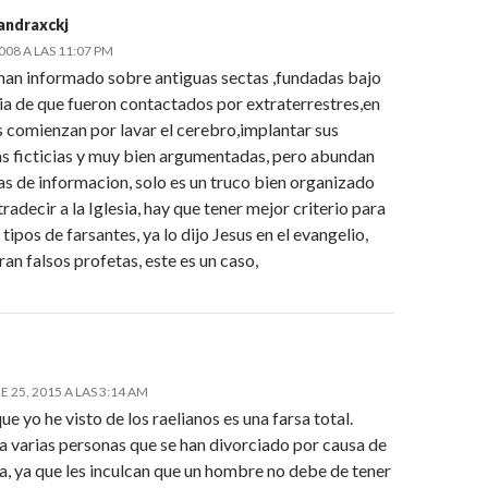
mandraxckj
2008 A LAS 11:07 PM
han informado sobre antiguas sectas ,fundadas bajo
ia de que fueron contactados por extraterrestres,en
s comienzan por lavar el cerebro,implantar sus
as ficticias y muy bien argumentadas, pero abundan
as de informacion, solo es un truco bien organizado
radecir a la Iglesia, hay que tener mejor criterio para
 tipos de farsantes, ya lo dijo Jesus en el evangelio,
ran falsos profetas, este es un caso,
25, 2015 A LAS 3:14 AM
ue yo he visto de los raelianos es una farsa total.
a varias personas que se han divorciado por causa de
a, ya que les inculcan que un hombre no debe de tener