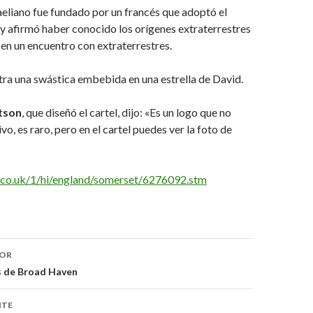
eliano fue fundado por un francés que adoptó el
y afirmó haber conocido los orígenes extraterrestres
en un encuentro con extraterrestres.
tra una swástica embebida en una estrella de David.
tson
, que diseñó el cartel, dijo: «Es un logo que no
o, es raro, pero en el cartel puedes ver la foto de
.co.uk/1/hi/england/somerset/6276092.stm
ón
IOR
 de Broad Haven
NTE