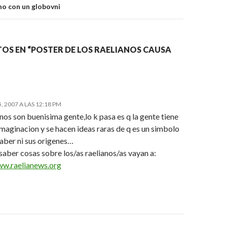
o con un globovni
TOS EN “POSTER DE LOS RAELIANOS CAUSA
 2007 A LAS 12:18 PM
anos son buenisima gente,lo k pasa es q la gente tiene
maginacion y se hacen ideas raras de q es un simbolo
saber ni sus origenes…
 saber cosas sobre los/as raelianos/as vayan a:
ww.raelianews.org