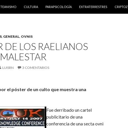
NTENIDO
RTEANISMO
CULTURA
PARAPSICOLOGÍA
EXTRATERRESTRES
CRIPTO
S
,
GENERAL
,
OVNIS
 DE LOS RAELIANOS
 MALESTAR
LUISRN
3 COMENTARIOS
or el póster de un culto que muestra una
Fue derribado un cartel
publicitario de una
conferencia de una secta ovni