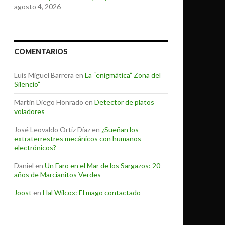
agosto 4, 2026
COMENTARIOS
Luis Miguel Barrera
en
La “enigmática” Zona del
Silencio”
Martin Diego Honrado
en
Detector de platos
voladores
José Leovaldo Ortiz Díaz
en
¿Sueñan los
extraterrestres mecánicos con humanos
electrónicos?
Daniel
en
Un Faro en el Mar de los Sargazos: 20
años de Marcianitos Verdes
Joost
en
Hal Wilcox: El mago contactado