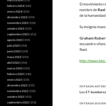
marzo 2024
(155)
El movimiento ra
febrero 2024
(145)
nombre de
Rael
enero 2024
(155)
de la humanidad 
diciembre 2023
(155)
noviembre 2023
(150)
Su insignia mues
octubre 2023
(155)
septiembre 2023
(151)
Graham Rober
agosto 2023
(155)
encuentro ofensiv
julio 2023
(150)
Rael.
junio 2023
(150)
mayo 2023
(155)
http://news.bbc
abril 2023
(150)
marzo 2023
(155)
febrero 2023
(140)
enero 2023
(155)
Navegaci
diciembre 2022
(155)
ENTRADA ANTER
de
noviembre 2022
(150)
Los ET bomberos
octubre 2022
(155)
entradas
septiembre 2022
(150)
ENTRADA SIGUIE