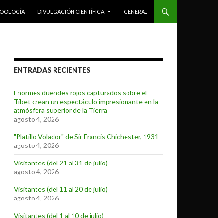
ZOOLOGÍA
DIVULGACIÓN CIENTÍFICA
GENERAL
ENTRADAS RECIENTES
Enormes duendes rojos capturados sobre el
Tíbet crean un espectáculo impresionante en la
atmósfera superior de la Tierra
agosto 4, 2026
"Platillo Volador" de Sir Francis Chichester, 1931
agosto 4, 2026
Visitantes (del 21 al 31 de julio)
agosto 4, 2026
Visitantes (del 11 al 20 de julio)
agosto 4, 2026
Visitantes (del 1 al 10 de julio)