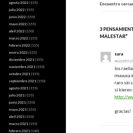
agosto 2022
(155)
Encuentro cercan
julio 2022
(155)
junio 2022
(150)
mayo 2022
(155)
3 PENSAMIEN
abril 2022
(150)
MALESTAR”
marzo 2022
(155)
febrero 2022
(135)
enero 2022
(153)
sara
diciembre 2021
(155)
AGOSTO 25,
noviembre 2021
(150)
los raeli
octubre 2021
(155)
muuuxa i
septiembre 2021
(150)
raro sin 
agosto 2021
(155)
si kieren
julio 2021
(155)
http://w
junio 2021
(150)
mayo 2021
(155)
gracias!
abril 2021
(150)
marzo 2021
(155)
febrero 2021
(140)