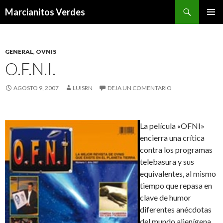
Buscar
Marcianitos Verdes
SALTAR
MENÚ
AL
PRINCI
CONTENIDO
GENERAL
,
OVNIS
O.F.N.I.
AGOSTO 9, 2007
LUISRN
DEJA UN COMENTARIO
La película «OFNI»
encierra una crítica
contra los programas
telebasura y sus
equivalentes, al mismo
tiempo que repasa en
clave de humor
diferentes anécdotas
del mundo alienígena.