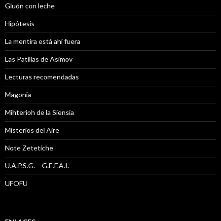
Gluón con leche
Hipótesis
La mentira está ahi fuera
Las Patillas de Asimov
Lecturas recomendadas
Magonia
Mihterioh de la Siensia
Misterios del Aire
Note Zetetiche
U.A.P.S.G. – G.E.F.A.I.
UFOFU