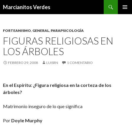
Buscar
Marcianitos Verdes
SALTAR
MENÚ
AL
PRINCI
CONTENIDO
FORTEANISMO
,
GENERAL
,
PARAPSICOLOGÍA
FIGURAS RELIGIOSAS EN
LOS ÁRBOLES
FEBRERO 29, 2008
LUISRN
1 COMENTARIO
En el Espíritu: ¿Figura religiosa en la corteza de los
árboles?
Matrimonio inseguro de lo que significa
Por
Doyle Murphy