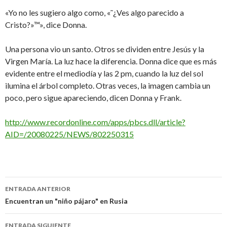
«Yo no les sugiero algo como, «˜¿Ves algo parecido a
Cristo?»™», dice Donna.
Una persona vio un santo. Otros se dividen entre Jesús y la
Virgen María. La luz hace la diferencia. Donna dice que es más
evidente entre el mediodía y las 2 pm, cuando la luz del sol
ilumina el árbol completo. Otras veces, la imagen cambia un
poco, pero sigue apareciendo, dicen Donna y Frank.
http://www.recordonline.com/apps/pbcs.dll/article?
AID=/20080225/NEWS/802250315
Navegación
ENTRADA ANTERIOR
de
Encuentran un "niño pájaro" en Rusia
entradas
ENTRADA SIGUIENTE