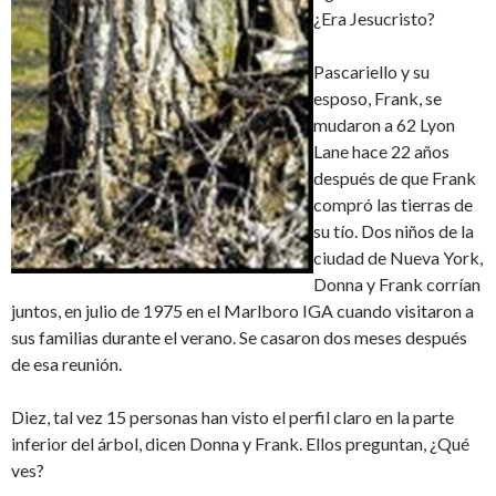
¿Era Jesucristo?
Pascariello y su
esposo, Frank, se
mudaron a 62 Lyon
Lane hace 22 años
después de que Frank
compró las tierras de
su tío. Dos niños de la
ciudad de Nueva York,
Donna y Frank corrían
juntos, en julio de 1975 en el Marlboro IGA cuando visitaron a
sus familias durante el verano. Se casaron dos meses después
de esa reunión.
Diez, tal vez 15 personas han visto el perfil claro en la parte
inferior del árbol, dicen Donna y Frank. Ellos preguntan, ¿Qué
ves?