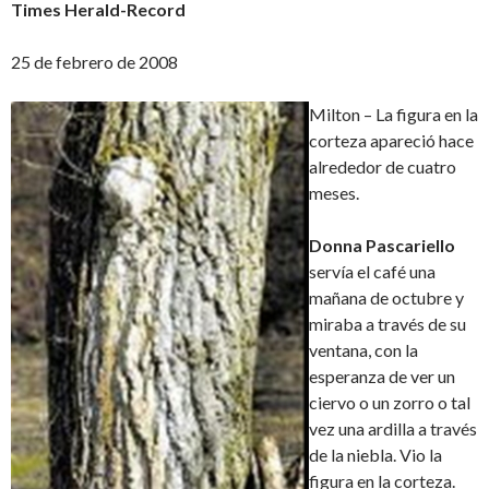
Times Herald-Record
25 de febrero de 2008
Milton – La figura en la
corteza apareció hace
alrededor de cuatro
meses.
Donna Pascariello
servía el café una
mañana de octubre y
miraba a través de su
ventana, con la
esperanza de ver un
ciervo o un zorro o tal
vez una ardilla a través
de la niebla. Vio la
figura en la corteza.