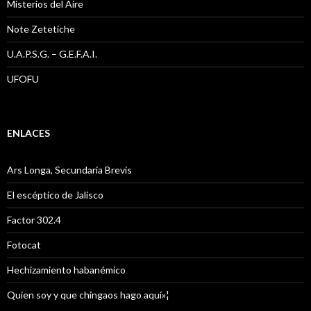
Misterios del Aire
Note Zetetiche
U.A.P.S.G. – G.E.F.A.I.
UFOFU
ENLACES
Ars Longa, Secundaria Brevis
El escéptico de Jalisco
Factor 302.4
Fotocat
Hechizamiento habanémico
Quien soy y que chingaos hago aquí»¦