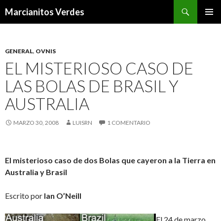
Buscar
Marcianitos Verdes
SALTAR
MENÚ
AL
PRINCI
CONTENIDO
GENERAL
,
OVNIS
EL MISTERIOSO CASO DE
LAS BOLAS DE BRASIL Y
AUSTRALIA
MARZO 30, 2008
LUISRN
1 COMENTARIO
El misterioso caso de dos Bolas que cayeron a la Tierra en
Australia y Brasil
Escrito por
Ian O’Neill
El 24 de marzo