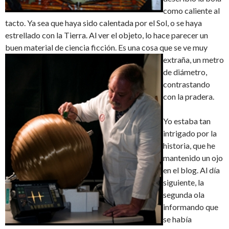
como caliente al
tacto. Ya sea que haya sido calentada por el Sol, o se haya
estrellado con la Tierra. Al ver el objeto, lo hace parecer un
buen material de ciencia ficción. Es una cosa que se ve muy
extraña, un
metro
de diámetro,
contrastando
con la pradera.
Yo estaba tan
intrigado por la
historia, que he
mantenido un ojo
en el blog. Al día
siguiente, la
segunda ola
informando que
se había