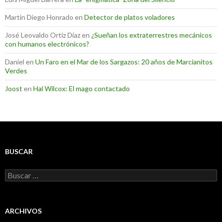
Martin Diego Honrado
en
Detector de platos voladores
José Leovaldo Ortiz Díaz
en
¿Sueñan los extraterrestres mecánicos
con humanos electrónicos?
Daniel
en
Un Faro en el Mar de los Sargazos: 20 años de Marcianitos
Verdes
Joost
en
Hal Wilcox: El mago contactado
BUSCAR
Buscar:
ARCHIVOS