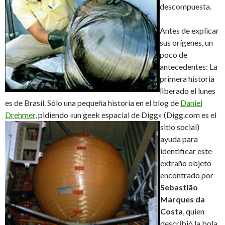
descompuesta.
Antes de explicar
sus orígenes, un
poco de
antecedentes: La
primera historia
liberado el lunes
es de Brasil. Sólo una pequeña historia en el blog de
Daniel
Drehmer
, pidiendo «un geek espacial de Digg» (Digg.com es el
sitio social)
ayuda para
identificar este
extraño objeto
encontrado por
Sebastião
Marques da
Costa
, quien
describió la bola