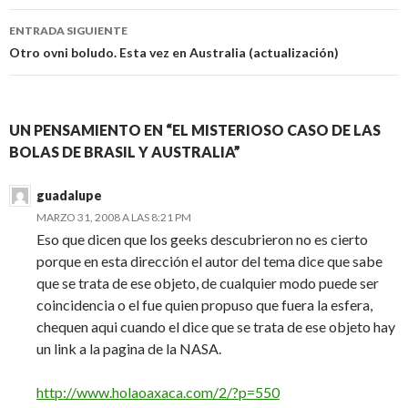
entradas
ENTRADA SIGUIENTE
Otro ovni boludo. Esta vez en Australia (actualización)
UN PENSAMIENTO EN “EL MISTERIOSO CASO DE LAS
BOLAS DE BRASIL Y AUSTRALIA”
guadalupe
MARZO 31, 2008 A LAS 8:21 PM
Eso que dicen que los geeks descubrieron no es cierto
porque en esta dirección el autor del tema dice que sabe
que se trata de ese objeto, de cualquier modo puede ser
coincidencia o el fue quien propuso que fuera la esfera,
chequen aqui cuando el dice que se trata de ese objeto hay
un link a la pagina de la NASA.
http://www.holaoaxaca.com/2/?p=550