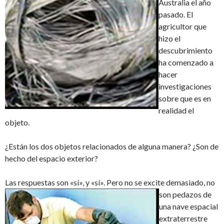
Australia el año
pasado. El
agricultor que
hizo el
descubrimiento
ha comenzado a
hacer
investigaciones
sobre que es en
realidad el
objeto.
¿Están los dos objetos relacionados de alguna manera? ¿Son de
hecho del espacio exterior?
Las respuestas son «sí», y «sí». Pero no se excite
demasiado, no
son pedazos de
una nave espacial
extraterrestre