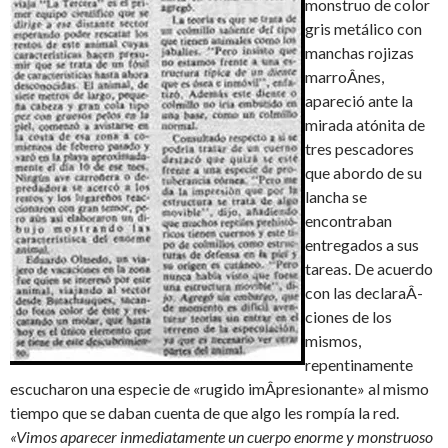
monstruo de color
gris metálico con
manchas rojizas
marroÂ­nes,
apareció ante la
mirada atónita de
tres pescadores
que abordo de su
lancha se
encontraban
entregados a sus
tareas. De acuerdo
con las declaraÂ­
ciones de los
mismos,
repentinamente
escucharon una especie de «rugido imÂ­presionante» al mismo
tiempo que se daban cuenta de que algo les rompía la red.
«Vimos aparecer inmediatamente un cuerpo enorme y monstruoso