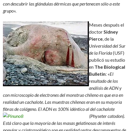
con descubrir las glándulas dérmicas que pertenecen sólo a este
grupo».
Meses después el
doctor
Sidney
Pierce
, de la
Universidad
del Sur
de la Florida
(USF)
publicó su estudio
en
The Biological
Bulletin
:
«El
resultado de los
análisis de ADN y
con microscopio de electrones del monstruo chileno es que era en
realidad un cachalote. Las muestras chilenas eran en su mayoría
fibras de colágeno. El ADN es 100%
idéntico al del cachalote
(Physeter catodon).
Está claro que la mayoría de las masas gelatinosas de interés
popular y criptozoológico son en realidad restos descompuestos de