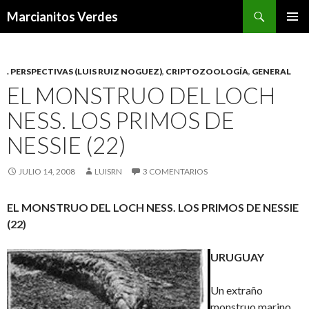
Buscar
Marcianitos Verdes
SALTAR
MENÚ
AL
PRINCI
CONTENIDO
. PERSPECTIVAS (LUIS RUIZ NOGUEZ)
,
CRIPTOZOOLOGÍA
,
GENERAL
EL MONSTRUO DEL LOCH
NESS. LOS PRIMOS DE
NESSIE (22)
JULIO 14, 2008
LUISRN
3 COMENTARIOS
EL MONSTRUO DEL LOCH NESS. LOS PRIMOS DE NESSIE
(22)
URUGUAY
Un extraño
monstruo marino