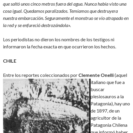
que saltó unos cinco metros fuera del agua. Nunca había visto una
cosa igual. Quedamos paralizados.
Temíamos que destruyera
nuestra embarcación. Seguramente el monstruo se vio atrapado en
la red y se enfureció destrozándola».
Los periodistas no dieron los nombres de los testigos ni
informaron la fecha exacta en que ocurrieron los hechos.
CHILE
Entre los reportes coleccionados por
Clemente Onelli
(aquel
italiano que fue a
buscar
plesiosauros a la
Patagonia), hay uno
de 1897, de un
agricultor de la
Patagonia Chilena
que informó haber