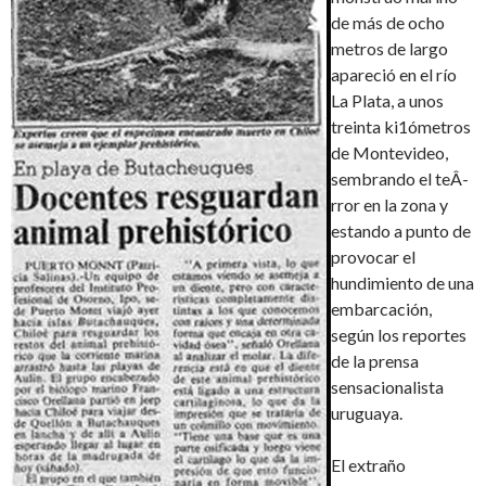
de más de ocho
metros de largo
apareció en el río
La Plata, a unos
treinta ki1ómetros
de Montevideo,
sembrando el teÂ­
rror en la zona y
estando a punto de
provocar el
hundimiento de una
embarcación,
según los reportes
de la prensa
sensacionalista
uruguaya.
El extraño