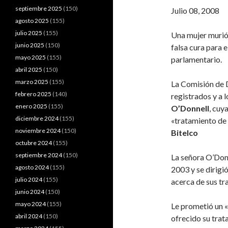
septiembre 2025
(150)
Julio 08, 2008
agosto 2025
(155)
julio 2025
(155)
Una mujer murió 
junio 2025
(150)
falsa cura para e
mayo 2025
(155)
parlamentario.
abril 2025
(150)
marzo 2025
(155)
La Comisión de D
febrero 2025
(140)
registrados y a l
enero 2025
(155)
O’Donnell
, cuy
diciembre 2024
(155)
«tratamiento de
noviembre 2024
(150)
Bitelco
octubre 2024
(155)
septiembre 2024
(150)
La señora O’Don
agosto 2024
(155)
2003 y se dirigi
julio 2024
(155)
acerca de sus tr
junio 2024
(150)
mayo 2024
(155)
Le prometió un «
abril 2024
(150)
ofrecido su tra