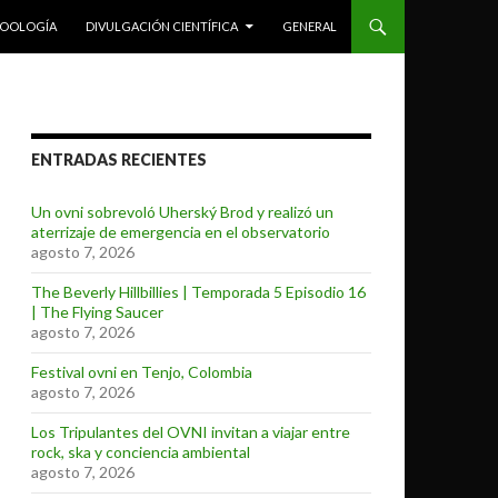
ZOOLOGÍA
DIVULGACIÓN CIENTÍFICA
GENERAL
ENTRADAS RECIENTES
Un ovni sobrevoló Uherský Brod y realizó un
aterrizaje de emergencia en el observatorio
agosto 7, 2026
The Beverly Hillbillies | Temporada 5 Episodio 16
| The Flying Saucer
agosto 7, 2026
Festival ovni en Tenjo, Colombia
agosto 7, 2026
Los Tripulantes del OVNI invitan a viajar entre
rock, ska y conciencia ambiental
agosto 7, 2026