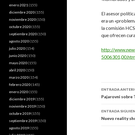
enero 2021
(155)
diciembre 2020
(155)
El asesor polít
noviembre 2020
(150)
era un «problema
octubre 2020
(155)
la comisión HCS
septiembre 2020
(150)
que ofrecen cura
agosto 2020
(155)
julio 2020
(154)
http://www.new
junio 2020
(150)
5006301,00.htm
mayo 2020
(155)
abril 2020
(150)
marzo 2020
(154)
febrero 2020
(145)
Navegaci
ENTRADA ANTER
enero 2020
(155)
de
Pajarovni sobre 
diciembre 2019
(155)
entradas
noviembre 2019
(150)
ENTRADA SIGUIE
octubre 2019
(155)
Nuevo reality sh
septiembre 2019
(150)
agosto 2019
(155)