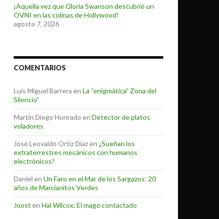
¡Aquella vez que Gloria Swanson descubrió un
OVNI en las colinas de Hollywood!
agosto 7, 2026
COMENTARIOS
Luis Miguel Barrera
en
La “enigmática” Zona del
Silencio”
Martin Diego Honrado
en
Detector de platos
voladores
José Leovaldo Ortiz Díaz
en
¿Sueñan los
extraterrestres mecánicos con humanos
electrónicos?
Daniel
en
Un Faro en el Mar de los Sargazos: 20
años de Marcianitos Verdes
Joost
en
Hal Wilcox: El mago contactado