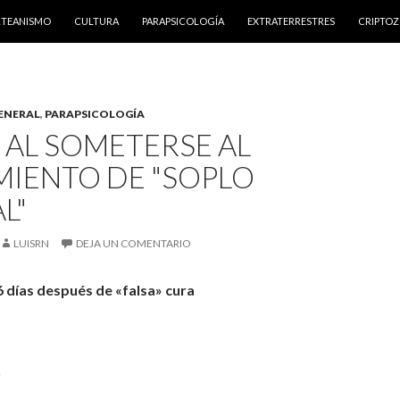
NTENIDO
RTEANISMO
CULTURA
PARAPSICOLOGÍA
EXTRATERRESTRES
CRIPTO
ENERAL
,
PARAPSICOLOGÍA
 AL SOMETERSE AL
MIENTO DE "SOPLO
L"
LUISRN
DEJA UN COMENTARIO
 días después de «falsa» cura
r