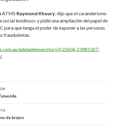
ica ATMS
Raymond Khoury
, dijo que el curanderismo
 social insidioso» y pidió una ampliación del papel de
C para que tenga el poder de exponer a las personas
s fraudulentas.
s.com.au/adelaidenow/story/0,22606,23985327-
l
ón
IOR
Tyneside
NTE
ow de brujos