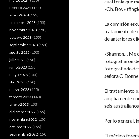
marzo 2024
(155)
cual tenía que m
febrero 2024
(145)
«Oh, Boy» (fingi
enero 2024
(155)
diciembre 2023
(155)
La comisión escu
noviembre 2023
(150)
tratamiento de 
octubre 2023
(155)
de anteriores cli
septiembre 2023
(151)
agosto 2023
(155)
«Shannon… Me di
julio 2023
(150)
fotografiaron de
junio 2023
(150)
fotografiada des
mayo 2023
(155)
señora O’Donnel
abril 2023
(150)
marzo 2023
(155)
El tratamiento o
febrero 2023
(140)
ampliamente con
enero 2023
(155)
seis australiano
diciembre 2022
(155)
noviembre 2022
(150)
Por lo general, 
octubre 2022
(155)
septiembre 2022
(150)
El médico foren