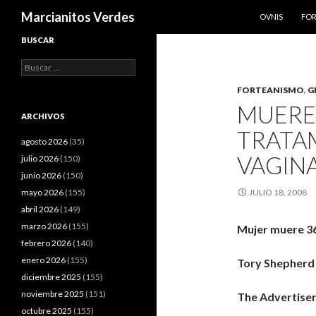
SALTAR AL CO
Buscar
Marcianitos Verdes
OVNIS
FO
BUSCAR
Buscar:
FORTEANISMO
,
G
MUERE
ARCHIVOS
TRATA
agosto 2026
(35)
VAGINA
julio 2026
(150)
junio 2026
(150)
mayo 2026
(155)
JULIO 18, 2008
abril 2026
(149)
marzo 2026
(155)
Mujer muere 36
febrero 2026
(140)
enero 2026
(155)
Tory Shepherd
diciembre 2025
(155)
noviembre 2025
(151)
The Advertise
octubre 2025
(155)