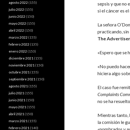
agosto 2022
(155)
sepsis y que no e
julio 2022
(155)
si el cáncer es e
junio 2022
(150)
mayo 2022
(155)
La señora O’Donn
abril 2022
(150)
practicando, sin
marzo 2022
(155)
The Advertise
febrero 2022
(135)
enero 2022
(153)
«Espero que se h
diciembre 2021
(155)
noviembre 2021
(150)
«No puedo hacer 
octubre 2021
(155)
hiciera algo sob
septiembre 2021
(150)
agosto 2021
(155)
El caso fue remit
julio 2021
(155)
Complaints Comm
junio 2021
(150)
no se ha resuelto
mayo 2021
(155)
abril 2021
(150)
Mientras tanto, 
marzo 2021
(155)
la comisión le g
febrero 2021
(140)
«nombrados y a