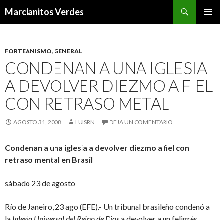
Buscar
Marcianitos Verdes
SALTAR
MENÚ
AL
PRINCI
CONTENIDO
FORTEANISMO
,
GENERAL
CONDENAN A UNA IGLESIA
A DEVOLVER DIEZMO A FIEL
CON RETRASO METAL
AGOSTO 31, 2008
LUISRN
DEJA UN COMENTARIO
Condenan a una iglesia a devolver diezmo a fiel con
retraso mental en Brasil
sábado 23 de agosto
Río de Janeiro, 23 ago (EFE).- Un tribunal brasileño condenó a
la
Iglesia Universal
del Reino de Dios
a devolver a un feligrés