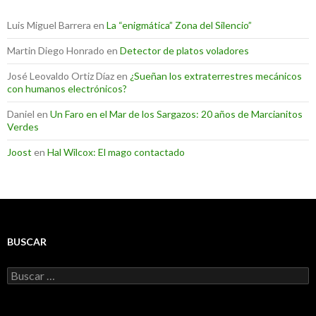
Luis Miguel Barrera
en
La “enigmática” Zona del Silencio”
Martin Diego Honrado
en
Detector de platos voladores
José Leovaldo Ortiz Díaz
en
¿Sueñan los extraterrestres mecánicos
con humanos electrónicos?
Daniel
en
Un Faro en el Mar de los Sargazos: 20 años de Marcianitos
Verdes
Joost
en
Hal Wilcox: El mago contactado
BUSCAR
Buscar: