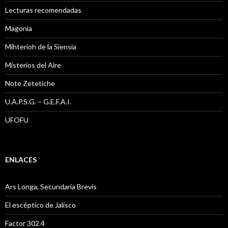
Lecturas recomendadas
Magonia
Mihterioh de la Siensia
Misterios del Aire
Note Zetetiche
U.A.P.S.G. – G.E.F.A.I.
UFOFU
ENLACES
Ars Longa, Secundaria Brevis
El escéptico de Jalisco
Factor 302.4