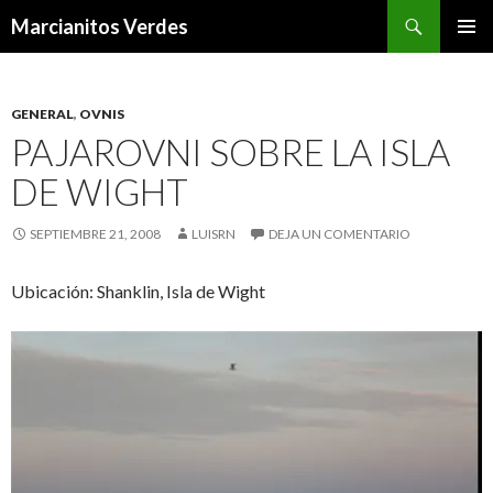
Buscar
Marcianitos Verdes
SALTAR
MENÚ
AL
PRINCI
CONTENIDO
GENERAL
,
OVNIS
PAJAROVNI SOBRE LA ISLA
DE WIGHT
SEPTIEMBRE 21, 2008
LUISRN
DEJA UN COMENTARIO
Ubicación: Shanklin, Isla de Wight