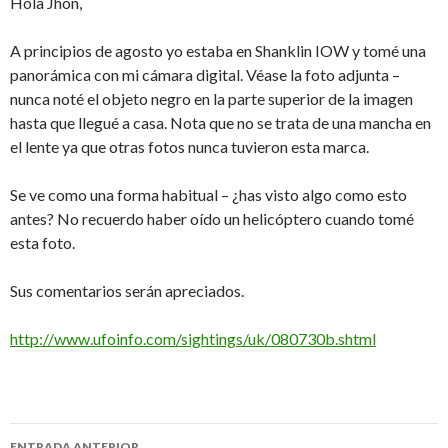
Hola Jhon,
A principios de agosto yo estaba en Shanklin IOW y tomé una
panorámica con mi cámara digital. Véase la foto adjunta –
nunca noté el objeto negro en la parte superior de la imagen
hasta que llegué a casa. Nota que no se trata de una mancha en
el lente ya que otras fotos nunca tuvieron esta marca.
Se ve como una forma habitual – ¿has visto algo como esto
antes? No recuerdo haber oído un helicóptero cuando tomé
esta foto.
Sus comentarios serán apreciados.
http://www.ufoinfo.com/sightings/uk/080730b.shtml
Navegación
ENTRADA ANTERIOR