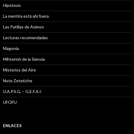
Hipótesis
La mentira está ahi fuera
Las Patillas de Asimov
Lecturas recomendadas
Magonia
Mihterioh de la Siensia
Misterios del Aire
Note Zetetiche
U.A.P.S.G. – G.E.F.A.I.
UFOFU
ENLACES