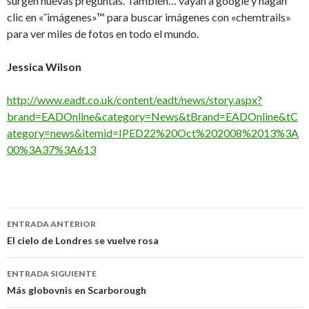
surgen nuevas preguntas. También… vayan a google y hagan
clic en «˜imágenes»™ para buscar imágenes con «chemtrails»
para ver miles de fotos en todo el mundo.
Jessica Wilson
http://www.eadt.co.uk/content/eadt/news/story.aspx?
brand=EADOnline&category=News&tBrand=EADOnline&tC
ategory=news&itemid=IPED22%20Oct%202008%2013%3A
00%3A37%3A613
Navegación
ENTRADA ANTERIOR
de
El cielo de Londres se vuelve rosa
entradas
ENTRADA SIGUIENTE
Más globovnis en Scarborough