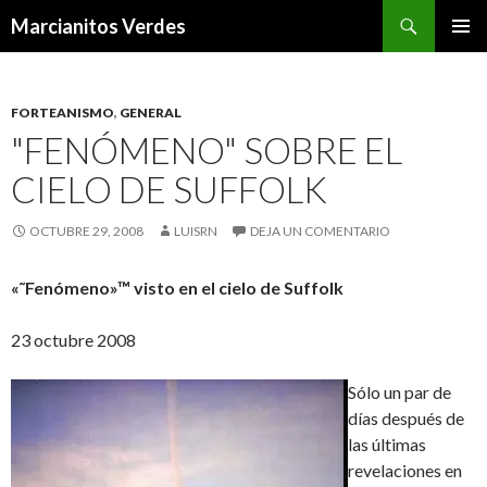
Buscar
Marcianitos Verdes
SALTAR
MENÚ
AL
PRINCI
CONTENIDO
FORTEANISMO
,
GENERAL
"FENÓMENO" SOBRE EL
CIELO DE SUFFOLK
OCTUBRE 29, 2008
LUISRN
DEJA UN COMENTARIO
«˜Fenómeno»™ visto en el cielo de Suffolk
23 octubre 2008
Sólo un par de
días después de
las últimas
revelaciones en