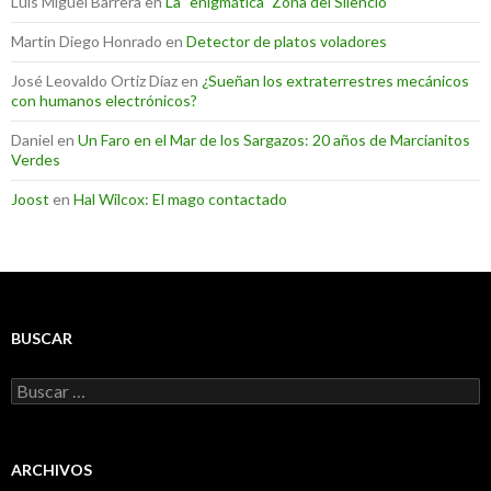
Luis Miguel Barrera
en
La “enigmática” Zona del Silencio”
Martin Diego Honrado
en
Detector de platos voladores
José Leovaldo Ortiz Díaz
en
¿Sueñan los extraterrestres mecánicos
con humanos electrónicos?
Daniel
en
Un Faro en el Mar de los Sargazos: 20 años de Marcianitos
Verdes
Joost
en
Hal Wilcox: El mago contactado
BUSCAR
Buscar:
ARCHIVOS