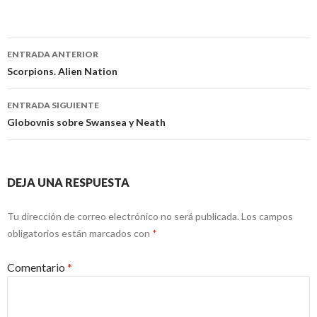
Navegación
ENTRADA ANTERIOR
de
Scorpions. Alien Nation
entradas
ENTRADA SIGUIENTE
Globovnis sobre Swansea y Neath
DEJA UNA RESPUESTA
Tu dirección de correo electrónico no será publicada.
Los campos
obligatorios están marcados con
*
Comentario
*