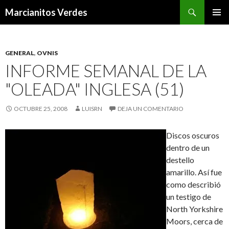
Buscar
Marcianitos Verdes
SALTAR
MENÚ
AL
PRINCI
CONTENIDO
GENERAL
,
OVNIS
INFORME SEMANAL DE LA
"OLEADA" INGLESA (51)
OCTUBRE 25, 2008
LUISRN
DEJA UN COMENTARIO
Discos oscuros
dentro de un
destello
amarillo. Así fue
como describió
un testigo de
North Yorkshire
Moors, cerca de