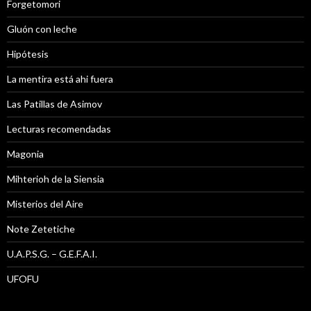
Forgetomori
Gluón con leche
Hipótesis
La mentira está ahi fuera
Las Patillas de Asimov
Lecturas recomendadas
Magonia
Mihterioh de la Siensia
Misterios del Aire
Note Zetetiche
U.A.P.S.G. – G.E.F.A.I.
UFOFU