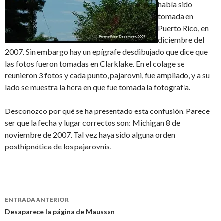
había sido
tomada en
Puerto Rico, en
diciembre del
2007. Sin embargo hay un epígrafe desdibujado que dice que
las fotos fueron tomadas en Clarklake. En el colage se
reunieron 3 fotos y cada punto, pajarovni, fue ampliado, y a su
lado se muestra la hora en que fue tomada la fotografía.
Desconozco por qué se ha presentado esta confusión. Parece
ser que la fecha y lugar correctos son: Michigan 8 de
noviembre de 2007. Tal vez haya sido alguna orden
posthipnótica de los pajarovnis.
Navegación
ENTRADA ANTERIOR
de
Desaparece la página de Maussan