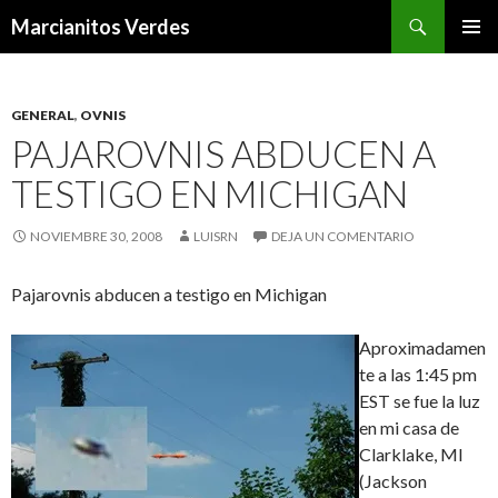
Buscar
Marcianitos Verdes
SALTAR
MENÚ
AL
PRINCI
CONTENIDO
GENERAL
,
OVNIS
PAJAROVNIS ABDUCEN A
TESTIGO EN MICHIGAN
NOVIEMBRE 30, 2008
LUISRN
DEJA UN COMENTARIO
Pajarovnis abducen a testigo en Michigan
Aproximadamen
te a las 1:45 pm
EST se fue la luz
en mi casa de
Clarklake, MI
(Jackson