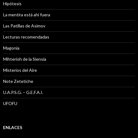
Hipótesis
La mentira está ahi fuera
Las Patillas de Asimov
Lecturas recomendadas
Magonia
Mihterioh de la Siensia
Misterios del Aire
Note Zetetiche
U.A.P.S.G. – G.E.F.A.I.
UFOFU
ENLACES